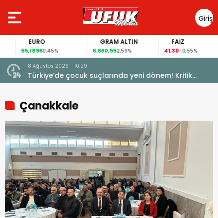
Giriş
Yap
EURO
GRAM ALTIN
FAİZ
55,1896
6.660,55
41,30
0,45%
2,59%
-0,55%
8 Ağustos 2026 - 10:29
Türkiye’de çocuk suçlarında yeni dönem! Kritik
maddeler kabul edildi
Çanakkale