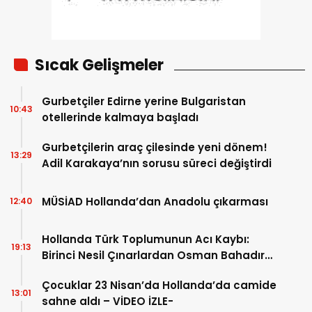
Sıcak Gelişmeler
Gurbetçiler Edirne yerine Bulgaristan
10:43
otellerinde kalmaya başladı
Gurbetçilerin araç çilesinde yeni dönem!
13:29
Adil Karakaya’nın sorusu süreci değiştirdi
MÜSİAD Hollanda’dan Anadolu çıkarması
12:40
Hollanda Türk Toplumunun Acı Kaybı:
19:13
Birinci Nesil Çınarlardan Osman Bahadır
Hakk’a uğurlandı
Çocuklar 23 Nisan’da Hollanda’da camide
13:01
sahne aldı – VİDEO İZLE-