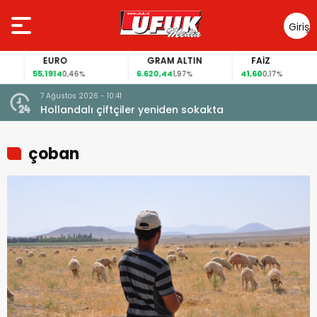
Giriş
Yap
EURO
GRAM ALTIN
FAİZ
55,1914
6.620,44
41,60
0,46%
1,97%
0,17%
7 Ağustos 2026 - 10:41
çi şoke
Hollandalı çiftçiler yeniden sokakta
çoban