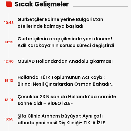
Sıcak Gelişmeler
Gurbetçiler Edirne yerine Bulgaristan
10:43
otellerinde kalmaya başladı
Gurbetçilerin araç çilesinde yeni dönem!
13:29
Adil Karakaya’nın sorusu süreci değiştirdi
MÜSİAD Hollanda’dan Anadolu çıkarması
12:40
Hollanda Türk Toplumunun Acı Kaybı:
19:13
Birinci Nesil Çınarlardan Osman Bahadır
Hakk’a uğurlandı
Çocuklar 23 Nisan’da Hollanda’da camide
13:01
sahne aldı – VİDEO İZLE-
Şifa Clinic Arnhem büyüyor: Aynı çatı
16:55
altında yeni nesil Diş Kliniği- TIKLA İZLE