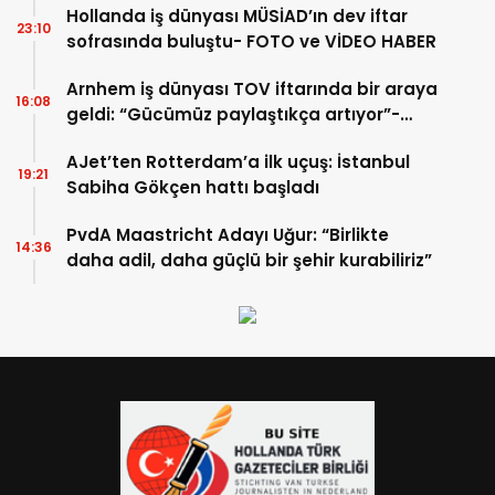
Hollanda iş dünyası MÜSİAD’ın dev iftar
23:10
sofrasında buluştu- FOTO ve VİDEO HABER
Arnhem iş dünyası TOV iftarında bir araya
16:08
geldi: “Gücümüz paylaştıkça artıyor”-
TIKLA İZLE
AJet’ten Rotterdam’a ilk uçuş: İstanbul
19:21
Sabiha Gökçen hattı başladı
PvdA Maastricht Adayı Uğur: “Birlikte
14:36
daha adil, daha güçlü bir şehir kurabiliriz”