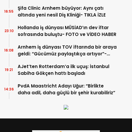
Şifa Clinic Arnhem büyüyor: Aynı çatı
16:55
altında yeni nesil Diş Kliniği- TIKLA İZLE
Hollanda iş dünyası MÜSİAD’ın dev iftar
23:10
sofrasında buluştu- FOTO ve VİDEO HABER
Arnhem iş dünyası TOV iftarında bir araya
16:08
geldi: “Gücümüz paylaştıkça artıyor”-
TIKLA İZLE
AJet’ten Rotterdam’a ilk uçuş: İstanbul
19:21
Sabiha Gökçen hattı başladı
PvdA Maastricht Adayı Uğur: “Birlikte
14:36
daha adil, daha güçlü bir şehir kurabiliriz”