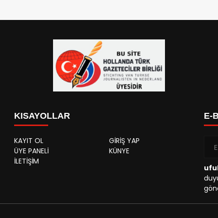
KISAYOLLAR
E-
KAYIT OL
GİRİŞ YAP
ÜYE PANELİ
KÜNYE
İLETİŞİM
ufu
duyu
gönd