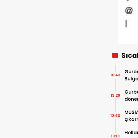
bulundu
Sıca
Gurbe
10:43
Bulga
başla
Gurbe
13:29
dönem
sürec
MÜSİ
12:40
çıkar
Holla
19:13