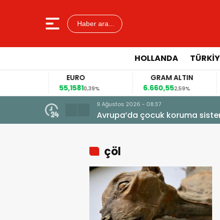
Haber ara...
HOLLANDA
TÜRKIY
EURO
GRAM ALTIN
55,1581
6.660,55
4
13%
0,39%
2,59%
9 Ağustos 2026 - 08:37
Avrupa’da çocuk koruma sistemi
çöl