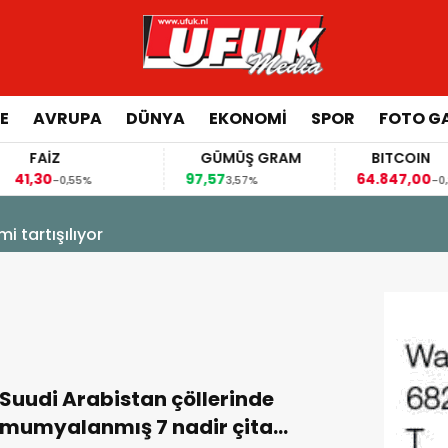
E
AVRUPA
DÜNYA
EKONOMI
SPOR
FOTO GA
FAİZ
GÜMÜŞ GRAM
BITCOIN
1,30
97,57
64.847,00
-0,55%
3,57%
-0,29
 tartışılıyor
Suudi Arabistan çöllerinde
mumyalanmış 7 nadir çita