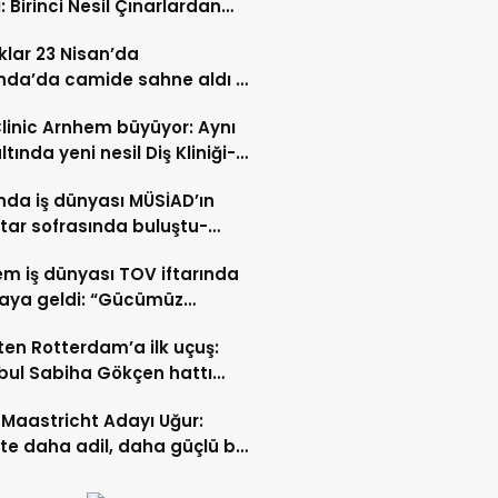
: Birinci Nesil Çınarlardan
n Bahadır Hakk’a uğurlandı
lar 23 Nisan’da
nda’da camide sahne aldı –
 İZLE-
Clinic Arnhem büyüyor: Aynı
ltında yeni nesil Diş Kliniği-
 İZLE
nda iş dünyası MÜSİAD’ın
ftar sofrasında buluştu-
 ve VİDEO HABER
m iş dünyası TOV iftarında
raya geldi: “Gücümüz
ştıkça artıyor”- TIKLA İZLE
ten Rotterdam’a ilk uçuş:
bul Sabiha Gökçen hattı
dı
Maastricht Adayı Uğur:
ikte daha adil, daha güçlü bir
kurabiliriz”