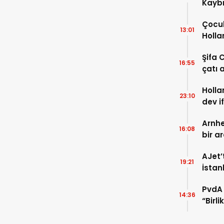
Kaybı
Osma
Çocuk
13:01
Holla
VİDEO
Şifa 
16:55
çatı a
TIKLA
Holla
23:10
dev i
FOTO
Arnhe
16:08
bir a
payla
AJet’
19:21
İstan
başla
PvdA 
14:36
“Birl
şehir 