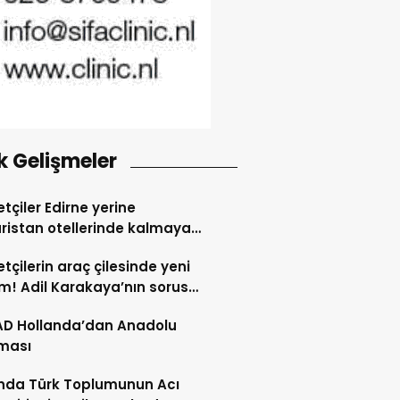
k Gelişmeler
tçiler Edirne yerine
ristan otellerinde kalmaya
dı
tçilerin araç çilesinde yeni
! Adil Karakaya’nın sorusu
i değiştirdi
AD Hollanda’dan Anadolu
ması
nda Türk Toplumunun Acı