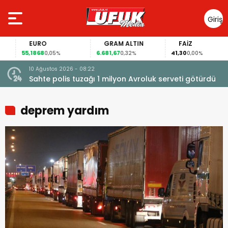
Giriş
Yap
EURO
GRAM ALTIN
FAİZ
55,1868
6.681,67
41,30
0,05%
0,32%
0,00%
10 Ağustos 2026 - 08:22
Sahte polis tuzağı 1 milyon Avroluk serveti götürdü
deprem yardım