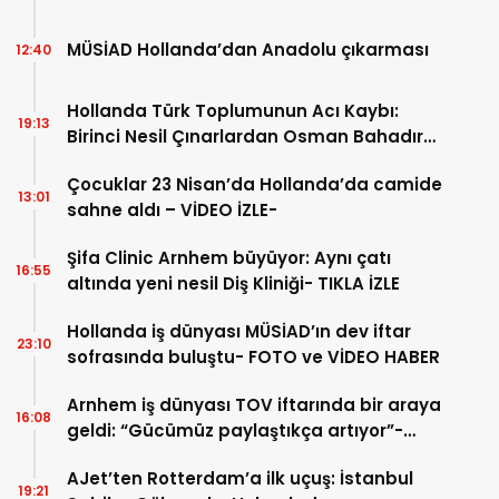
MÜSİAD Hollanda’dan Anadolu çıkarması
12:40
Hollanda Türk Toplumunun Acı Kaybı:
19:13
Birinci Nesil Çınarlardan Osman Bahadır
Hakk’a uğurlandı
Çocuklar 23 Nisan’da Hollanda’da camide
13:01
sahne aldı – VİDEO İZLE-
Şifa Clinic Arnhem büyüyor: Aynı çatı
16:55
altında yeni nesil Diş Kliniği- TIKLA İZLE
Hollanda iş dünyası MÜSİAD’ın dev iftar
23:10
sofrasında buluştu- FOTO ve VİDEO HABER
Arnhem iş dünyası TOV iftarında bir araya
16:08
geldi: “Gücümüz paylaştıkça artıyor”-
TIKLA İZLE
AJet’ten Rotterdam’a ilk uçuş: İstanbul
19:21