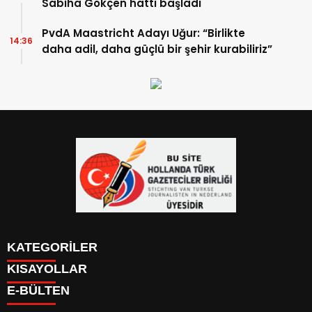
Sabiha Gökçen hattı başladı
PvdA Maastricht Adayı Uğur: “Birlikte
14:36
daha adil, daha güçlü bir şehir kurabiliriz”
KATEGORİLER
KISAYOLLAR
YAZARLAR
E-BÜLTEN
PUAN DURUMU
KAYIT OL
PİYASALAR