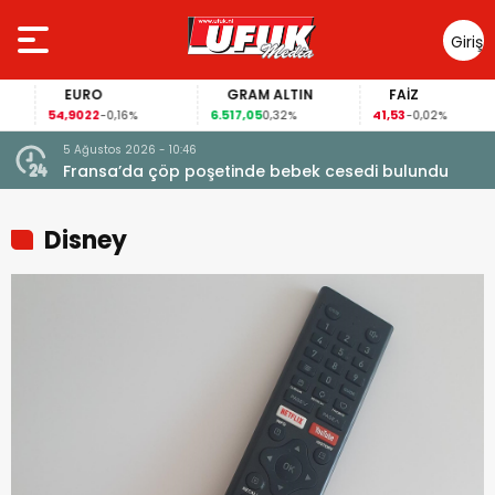
Giriş
Yap
EURO
GRAM ALTIN
FAİZ
54,9022
6.517,05
41,53
-0,16%
0,32%
-0,02%
5 Ağustos 2026 - 10:46
a
Fransa’da çöp poşetinde bebek cesedi bulundu
Disney