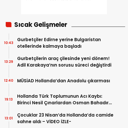
Sıcak Gelişmeler
Gurbetçiler Edirne yerine Bulgaristan
10:43
otellerinde kalmaya başladı
Gurbetçilerin araç çilesinde yeni dönem!
13:29
Adil Karakaya’nın sorusu süreci değiştirdi
MÜSİAD Hollanda’dan Anadolu çıkarması
12:40
Hollanda Türk Toplumunun Acı Kaybı:
19:13
Birinci Nesil Çınarlardan Osman Bahadır
Hakk’a uğurlandı
Çocuklar 23 Nisan’da Hollanda’da camide
13:01
sahne aldı – VİDEO İZLE-