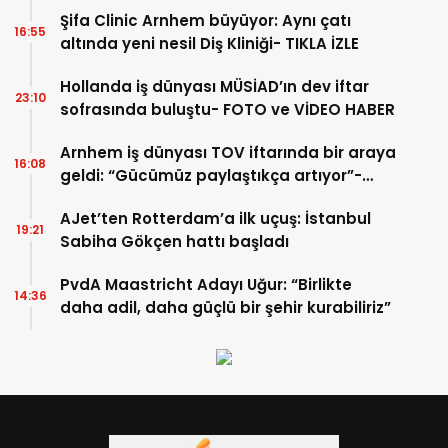
Şifa Clinic Arnhem büyüyor: Aynı çatı
16:55
altında yeni nesil Diş Kliniği- TIKLA İZLE
Hollanda iş dünyası MÜSİAD’ın dev iftar
23:10
sofrasında buluştu- FOTO ve VİDEO HABER
Arnhem iş dünyası TOV iftarında bir araya
16:08
geldi: “Gücümüz paylaştıkça artıyor”-
TIKLA İZLE
AJet’ten Rotterdam’a ilk uçuş: İstanbul
19:21
Sabiha Gökçen hattı başladı
PvdA Maastricht Adayı Uğur: “Birlikte
14:36
daha adil, daha güçlü bir şehir kurabiliriz”