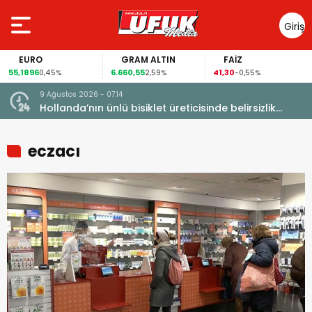
Giriş
Yap
EURO
GRAM ALTIN
FAİZ
55,1896
6.660,55
41,30
0,45%
2,59%
-0,55%
9 Ağustos 2026 - 07:14
Hollanda’nın ünlü bisiklet üreticisinde belirsizlik
büyüyor
eczacı