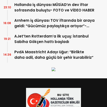
Hollanda iş dünyası MÜSİAD’ın dev iftar
23:10
sofrasında buluştu- FOTO ve VİDEO HABER
Arnhem iş dünyası TOV iftarında bir araya
16:08
geldi: “Gücümüz paylaştıkça artıyor”-
TIKLA İZLE
AJet’ten Rotterdam’a ilk uçuş: İstanbul
19:21
Sabiha Gökçen hattı başladı
PvdA Maastricht Adayı Uğur: “Birlikte
14:36
daha adil, daha güçlü bir şehir kurabiliriz”