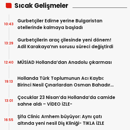
Sıcak Gelişmeler
Gurbetçiler Edirne yerine Bulgaristan
10:43
otellerinde kalmaya başladı
Gurbetçilerin araç çilesinde yeni dönem!
13:29
Adil Karakaya’nın sorusu süreci değiştirdi
MÜSİAD Hollanda’dan Anadolu çıkarması
12:40
Hollanda Türk Toplumunun Acı Kaybı:
19:13
Birinci Nesil Çınarlardan Osman Bahadır
Hakk’a uğurlandı
Çocuklar 23 Nisan’da Hollanda’da camide
13:01
sahne aldı – VİDEO İZLE-
Şifa Clinic Arnhem büyüyor: Aynı çatı
16:55
altında yeni nesil Diş Kliniği- TIKLA İZLE