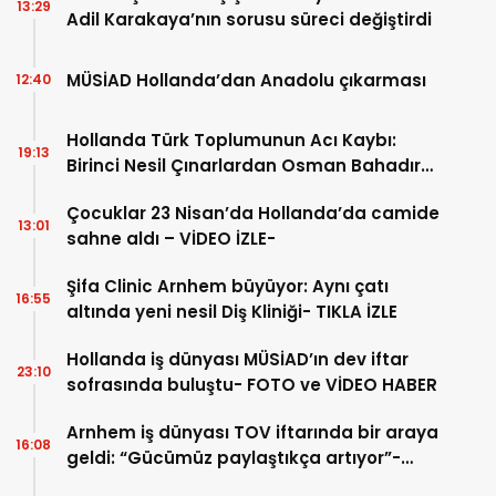
13:29
Adil Karakaya’nın sorusu süreci değiştirdi
MÜSİAD Hollanda’dan Anadolu çıkarması
12:40
Hollanda Türk Toplumunun Acı Kaybı:
19:13
Birinci Nesil Çınarlardan Osman Bahadır
Hakk’a uğurlandı
Çocuklar 23 Nisan’da Hollanda’da camide
13:01
sahne aldı – VİDEO İZLE-
Şifa Clinic Arnhem büyüyor: Aynı çatı
16:55
altında yeni nesil Diş Kliniği- TIKLA İZLE
Hollanda iş dünyası MÜSİAD’ın dev iftar
23:10
sofrasında buluştu- FOTO ve VİDEO HABER
Arnhem iş dünyası TOV iftarında bir araya
16:08
geldi: “Gücümüz paylaştıkça artıyor”-
TIKLA İZLE