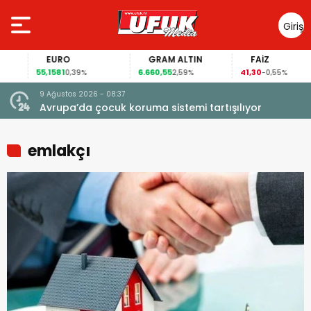
Giriş
Yap
EURO
GRAM ALTIN
FAİZ
55,1581
6.660,55
41,30
0,39%
2,59%
-0,55%
9 Ağustos 2026 - 08:37
Avrupa’da çocuk koruma sistemi tartışılıyor
emlakçı