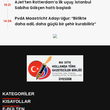
AJet’ten Rotterdam’a ilk uçuş: İstanbul
19:21
Sabiha Gökçen hattı başladı
PvdA Maastricht Adayı Uğur: “Birlikte
14:36
daha adil, daha güçlü bir şehir kurabiliriz”
KATEGORİLER
KISAYOLLAR
YAZARLAR
E-BÜLTEN