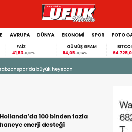
E
AVRUPA
DÜNYA
EKONOMI
SPOR
FOTO GA
FAİZ
GÜMÜŞ GRAM
BITCOIN
41,53
94,05
64.725,00
-0,02%
-0,94%
-0,
! Trabzonspor’da büyük heyecan
Hollanda’da 100 binden fazla
haneye enerji desteği