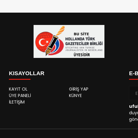
KISAYOLLAR
E-
KAYIT OL
GİRİŞ YAP
ÜYE PANELİ
KÜNYE
İLETİŞİM
ufu
duyu
gönd