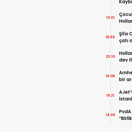
Kaybı
Osma
Çocuk
13:01
Holla
VİDEO
Şifa 
16:55
çatı a
TIKLA
Holla
23:10
dev i
FOTO
Arnhe
16:08
bir a
payla
AJet’
19:21
İstan
başla
PvdA 
14:36
“Birl
şehir 