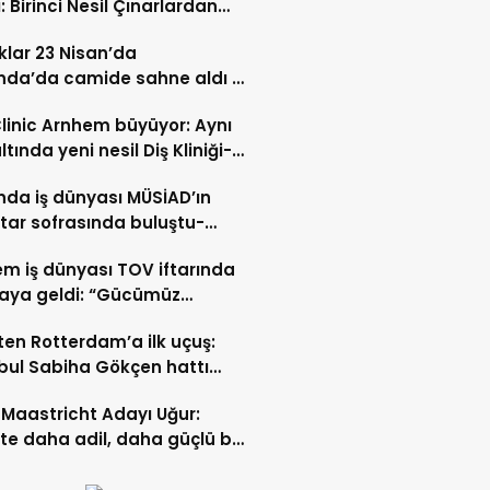
: Birinci Nesil Çınarlardan
n Bahadır Hakk’a uğurlandı
lar 23 Nisan’da
nda’da camide sahne aldı –
 İZLE-
Clinic Arnhem büyüyor: Aynı
ltında yeni nesil Diş Kliniği-
 İZLE
nda iş dünyası MÜSİAD’ın
ftar sofrasında buluştu-
 ve VİDEO HABER
m iş dünyası TOV iftarında
raya geldi: “Gücümüz
ştıkça artıyor”- TIKLA İZLE
ten Rotterdam’a ilk uçuş:
bul Sabiha Gökçen hattı
dı
Maastricht Adayı Uğur:
ikte daha adil, daha güçlü bir
kurabiliriz”