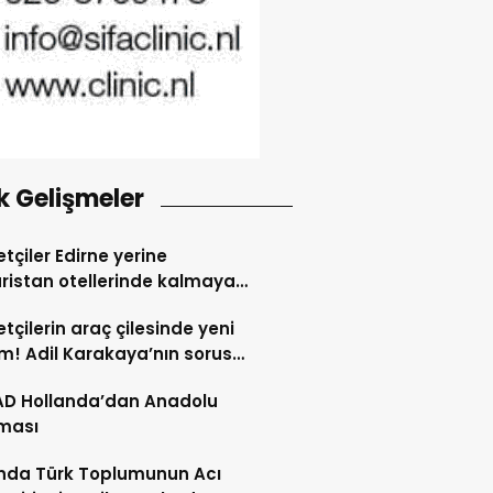
k Gelişmeler
tçiler Edirne yerine
ristan otellerinde kalmaya
dı
tçilerin araç çilesinde yeni
! Adil Karakaya’nın sorusu
i değiştirdi
AD Hollanda’dan Anadolu
ması
nda Türk Toplumunun Acı