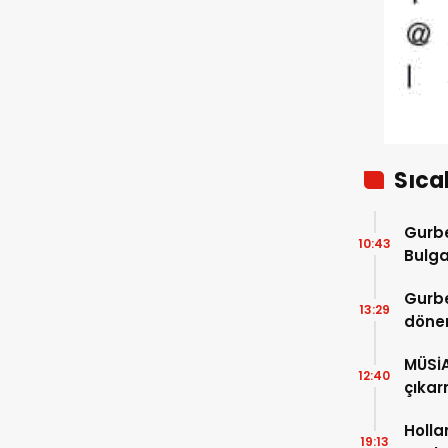
Sıca
Gurbe
10:43
Bulga
başla
Gurbe
13:29
dönem
sürec
MÜSİ
12:40
çıkar
Holla
19:13