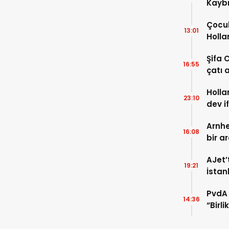
Kaybı
Osma
Çocuk
13:01
Holla
VİDEO
Şifa 
16:55
çatı a
TIKLA
Holla
23:10
dev i
FOTO
Arnhe
16:08
bir a
payla
AJet’
19:21
İstan
başla
PvdA 
14:36
“Birl
şehir 