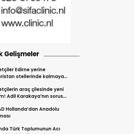
k Gelişmeler
tçiler Edirne yerine
ristan otellerinde kalmaya
dı
tçilerin araç çilesinde yeni
! Adil Karakaya’nın sorusu
i değiştirdi
AD Hollanda’dan Anadolu
ması
nda Türk Toplumunun Acı