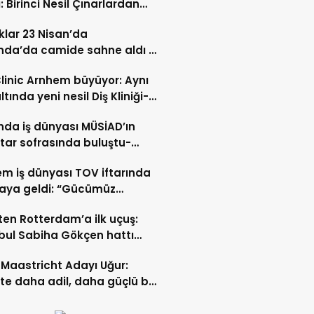
: Birinci Nesil Çınarlardan
n Bahadır Hakk’a uğurlandı
lar 23 Nisan’da
nda’da camide sahne aldı –
 İZLE-
Clinic Arnhem büyüyor: Aynı
ltında yeni nesil Diş Kliniği-
 İZLE
nda iş dünyası MÜSİAD’ın
ftar sofrasında buluştu-
 ve VİDEO HABER
m iş dünyası TOV iftarında
raya geldi: “Gücümüz
ştıkça artıyor”- TIKLA İZLE
ten Rotterdam’a ilk uçuş:
bul Sabiha Gökçen hattı
dı
Maastricht Adayı Uğur:
ikte daha adil, daha güçlü bir
kurabiliriz”