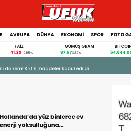
E
AVRUPA
DÜNYA
EKONOMI
SPOR
FOTO GA
FAİZ
GÜMÜŞ GRAM
BITCOIN
41,30
97,57
64.844,00
-0,55%
3,57%
0,70
ni dönem! Kritik maddeler kabul edildi
Hollanda’da yüz binlerce ev
enerji yoksulluğuna