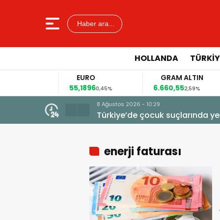
Haber ara...
HOLLANDA
TÜRKIY
R
EURO
GRAM ALTIN
55,1896
6.660,55
0,12%
0,45%
2,59%
8 Ağustos 2026 - 10:29
Türkiye’de çocuk suçlarında ye
enerji faturası