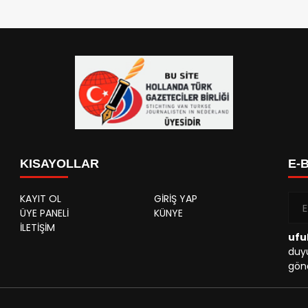
KISAYOLLAR
E-
KAYIT OL
GİRİŞ YAP
ÜYE PANELİ
KÜNYE
İLETİŞİM
ufu
duyu
gönd