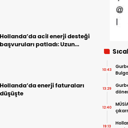
sürüklendi
Hollanda’da acil enerji desteği
başvuruları patladı: Uzun
Sıca
beklemeler devam ediyor
Gurbe
10:43
Bulga
başla
Hollanda’da enerji faturaları
Gurbe
13:29
dönem
düşüşte
sürec
MÜSİ
12:40
çıkar
Holla
19:13