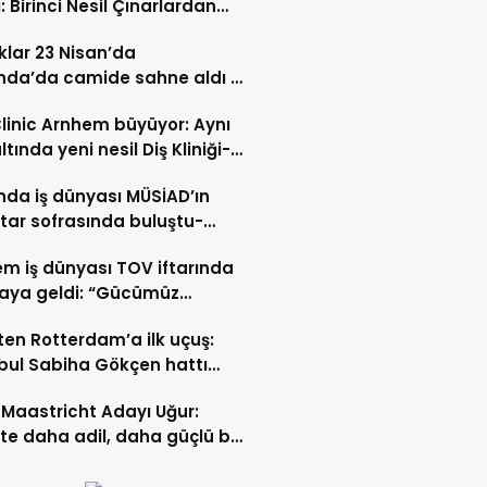
: Birinci Nesil Çınarlardan
n Bahadır Hakk’a uğurlandı
lar 23 Nisan’da
nda’da camide sahne aldı –
 İZLE-
Clinic Arnhem büyüyor: Aynı
ltında yeni nesil Diş Kliniği-
 İZLE
nda iş dünyası MÜSİAD’ın
ftar sofrasında buluştu-
 ve VİDEO HABER
m iş dünyası TOV iftarında
raya geldi: “Gücümüz
ştıkça artıyor”- TIKLA İZLE
ten Rotterdam’a ilk uçuş:
bul Sabiha Gökçen hattı
dı
Maastricht Adayı Uğur:
ikte daha adil, daha güçlü bir
kurabiliriz”