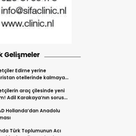
k Gelişmeler
tçiler Edirne yerine
ristan otellerinde kalmaya
dı
tçilerin araç çilesinde yeni
! Adil Karakaya’nın sorusu
i değiştirdi
AD Hollanda’dan Anadolu
ması
nda Türk Toplumunun Acı