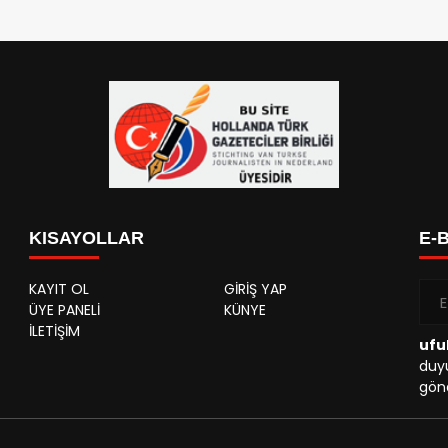
KISAYOLLAR
E-
KAYIT OL
GİRİŞ YAP
ÜYE PANELİ
KÜNYE
İLETİŞİM
ufu
duyu
gönd