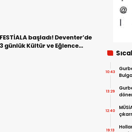
FESTİALA başladı! Deventer’de
3 günlük Kültür ve Eğlence
Sıca
Şöleni-TIKLA İZLE
Gurbe
10:43
Bulga
başla
Gurbe
13:29
dönem
sürec
MÜSİ
12:40
çıkar
Holla
19:13