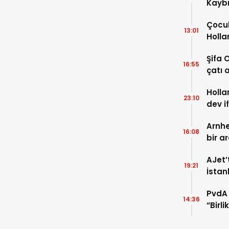
Kaybı
Osma
Çocuk
13:01
Holla
VİDEO
Şifa 
16:55
çatı a
TIKLA
Holla
23:10
dev i
FOTO
Arnhe
16:08
bir a
payla
AJet’
19:21
İstan
başla
PvdA 
14:36
“Birl
şehir 