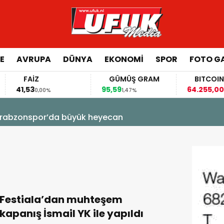
E
AVRUPA
DÜNYA
EKONOMI
SPOR
FOTO GA
FAİZ
GÜMÜŞ GRAM
BITCOIN
41,53
95,59
64.255,00
0,00%
1,47%
-0,21
! Trabzonspor’da büyük heyecan
Festiala’dan muhteşem
kapanış İsmail YK ile yapıldı