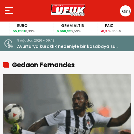
Giriş
Yap
EURO
GRAM ALTIN
FAİZ
55,1581
6.660,55
41,30
0,39%
2,59%
-0,55%
9 Ağustos 2026 - 09:49
Avurturya kuraklık nedeniyle bir kasabaya su
vermeyi durdurdu
Gedaon Fernandes