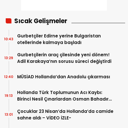
Sıcak Gelişmeler
Gurbetçiler Edirne yerine Bulgaristan
10:43
otellerinde kalmaya başladı
Gurbetçilerin araç çilesinde yeni dönem!
13:29
Adil Karakaya’nın sorusu süreci değiştirdi
MÜSİAD Hollanda’dan Anadolu çıkarması
12:40
Hollanda Türk Toplumunun Acı Kaybı:
19:13
Birinci Nesil Çınarlardan Osman Bahadır
Hakk’a uğurlandı
Çocuklar 23 Nisan’da Hollanda’da camide
13:01
sahne aldı – VİDEO İZLE-