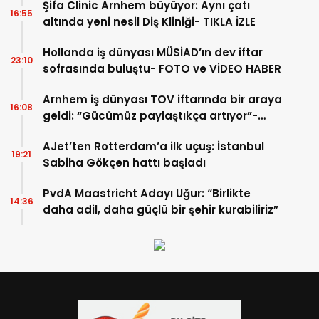
Şifa Clinic Arnhem büyüyor: Aynı çatı
16:55
altında yeni nesil Diş Kliniği- TIKLA İZLE
Hollanda iş dünyası MÜSİAD’ın dev iftar
23:10
sofrasında buluştu- FOTO ve VİDEO HABER
Arnhem iş dünyası TOV iftarında bir araya
16:08
geldi: “Gücümüz paylaştıkça artıyor”-
TIKLA İZLE
AJet’ten Rotterdam’a ilk uçuş: İstanbul
19:21
Sabiha Gökçen hattı başladı
PvdA Maastricht Adayı Uğur: “Birlikte
14:36
daha adil, daha güçlü bir şehir kurabiliriz”