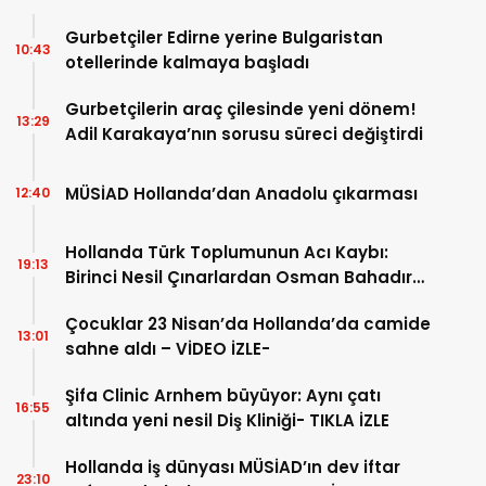
Gurbetçiler Edirne yerine Bulgaristan
10:43
otellerinde kalmaya başladı
Gurbetçilerin araç çilesinde yeni dönem!
13:29
Adil Karakaya’nın sorusu süreci değiştirdi
MÜSİAD Hollanda’dan Anadolu çıkarması
12:40
Hollanda Türk Toplumunun Acı Kaybı:
19:13
Birinci Nesil Çınarlardan Osman Bahadır
Hakk’a uğurlandı
Çocuklar 23 Nisan’da Hollanda’da camide
13:01
sahne aldı – VİDEO İZLE-
Şifa Clinic Arnhem büyüyor: Aynı çatı
16:55
altında yeni nesil Diş Kliniği- TIKLA İZLE
Hollanda iş dünyası MÜSİAD’ın dev iftar
23:10