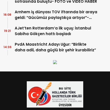
sofrasında buluştu- FOTO ve VİDEO HABER
Arnhem iş dünyası TOV iftarında bir araya
16:08
geldi: “Gücümüz paylaştıkça artıyor”-
TIKLA İZLE
AJet’ten Rotterdam’a ilk uçuş: İstanbul
19:21
Sabiha Gökçen hattı başladı
PvdA Maastricht Adayı Uğur: “Birlikte
14:36
daha adil, daha güçlü bir şehir kurabiliriz”