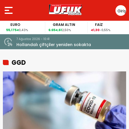
Giriş
Yap
EURO
GRAM ALTIN
FAİZ
55,1754
6.654,61
41,30
0,43%
2,50%
-0,55%
7 Ağustos 2026 - 10:41
çi şoke
Hollandalı çiftçiler yeniden sokakta
GGD