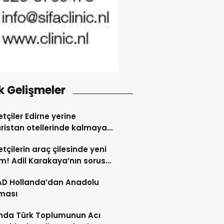
k Gelişmeler
tçiler Edirne yerine
ristan otellerinde kalmaya
dı
tçilerin araç çilesinde yeni
! Adil Karakaya’nın sorusu
i değiştirdi
AD Hollanda’dan Anadolu
ması
nda Türk Toplumunun Acı