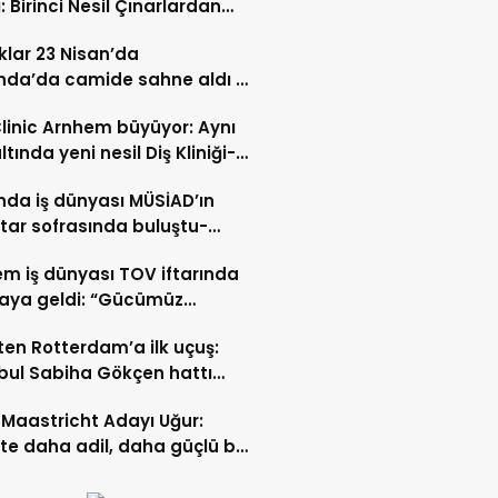
: Birinci Nesil Çınarlardan
n Bahadır Hakk’a uğurlandı
lar 23 Nisan’da
nda’da camide sahne aldı –
 İZLE-
Clinic Arnhem büyüyor: Aynı
ltında yeni nesil Diş Kliniği-
 İZLE
nda iş dünyası MÜSİAD’ın
ftar sofrasında buluştu-
 ve VİDEO HABER
m iş dünyası TOV iftarında
raya geldi: “Gücümüz
ştıkça artıyor”- TIKLA İZLE
ten Rotterdam’a ilk uçuş:
bul Sabiha Gökçen hattı
dı
Maastricht Adayı Uğur:
ikte daha adil, daha güçlü bir
kurabiliriz”