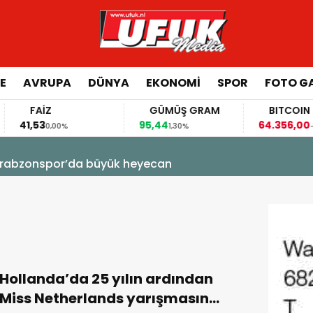
E
AVRUPA
DÜNYA
EKONOMI
SPOR
FOTO GA
FAİZ
GÜMÜŞ GRAM
BITCOIN
41,53
95,44
64.356,00
0,00%
1,30%
-0,0
! Trabzonspor’da büyük heyecan
Hollanda’da 25 yılın ardından
Miss Netherlands yarışmasına