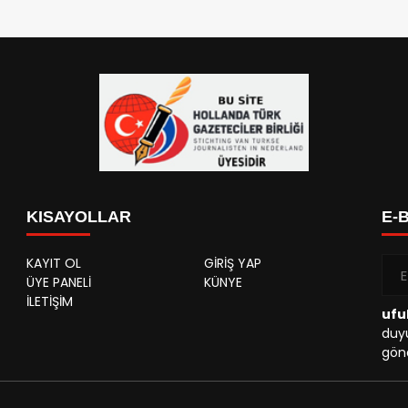
KISAYOLLAR
E-
KAYIT OL
GİRİŞ YAP
ÜYE PANELİ
KÜNYE
İLETİŞİM
ufu
duyu
gönd