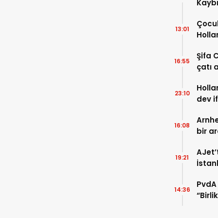
Kaybı
Osma
Çocuk
13:01
Holla
VİDEO
Şifa 
16:55
çatı a
TIKLA
Holla
23:10
dev i
FOTO
Arnhe
16:08
bir a
payla
AJet’
19:21
İstan
başla
PvdA 
14:36
“Birl
şehir 