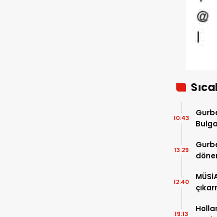
veda
Sıca
Gurbe
10:43
Bulga
başla
Gurbe
13:29
dönem
sürec
MÜSİ
12:40
çıkar
Holla
19:13