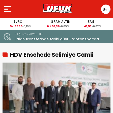
Giriş
Yap
EURO
GRAM ALTIN
FAİZ
54,8886
6.490,36
41,53
-0,19%
-0,09%
-0,02%
5 Ağustos 2026 - 13:17
Garanti
Salah transferinde tarihi gün! Trabzonspor’da
büyük heyecan
HDV Enschede Selimiye Camii