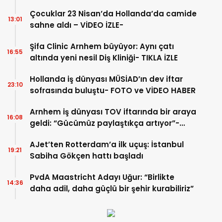
Hakk’a uğurlandı
Çocuklar 23 Nisan’da Hollanda’da camide
13:01
sahne aldı – VİDEO İZLE-
Şifa Clinic Arnhem büyüyor: Aynı çatı
16:55
altında yeni nesil Diş Kliniği- TIKLA İZLE
Hollanda iş dünyası MÜSİAD’ın dev iftar
23:10
sofrasında buluştu- FOTO ve VİDEO HABER
Arnhem iş dünyası TOV iftarında bir araya
16:08
geldi: “Gücümüz paylaştıkça artıyor”-
TIKLA İZLE
AJet’ten Rotterdam’a ilk uçuş: İstanbul
19:21
Sabiha Gökçen hattı başladı
PvdA Maastricht Adayı Uğur: “Birlikte
14:36
daha adil, daha güçlü bir şehir kurabiliriz”