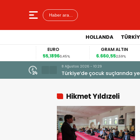
Haber ara...
HOLLANDA
TÜRKIY
EURO
GRAM ALTIN
55,1896
6.660,55
0,12%
0,45%
2,59%
8 Ağustos 2026 - 10:29
Türkiye’de çocuk suçlarında ye
Hikmet Yıldızeli