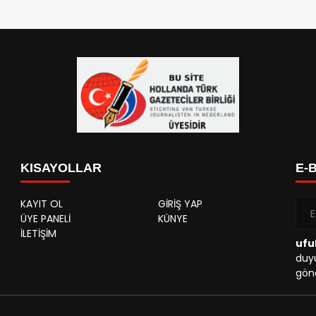
KISAYOLLAR
E-
KAYIT OL
GİRİŞ YAP
ÜYE PANELİ
KÜNYE
İLETİŞİM
ufu
duyu
gönd