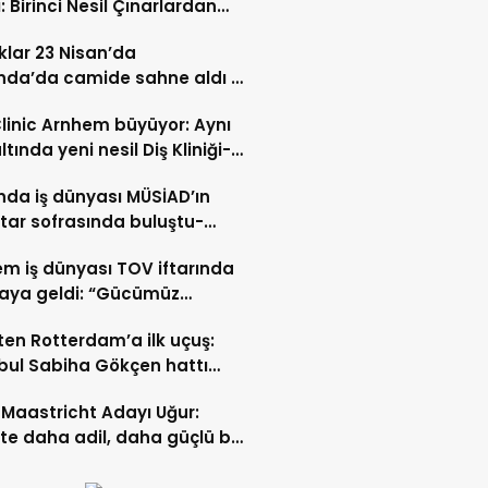
: Birinci Nesil Çınarlardan
n Bahadır Hakk’a uğurlandı
lar 23 Nisan’da
nda’da camide sahne aldı –
 İZLE-
Clinic Arnhem büyüyor: Aynı
ltında yeni nesil Diş Kliniği-
 İZLE
nda iş dünyası MÜSİAD’ın
ftar sofrasında buluştu-
 ve VİDEO HABER
m iş dünyası TOV iftarında
raya geldi: “Gücümüz
ştıkça artıyor”- TIKLA İZLE
ten Rotterdam’a ilk uçuş:
bul Sabiha Gökçen hattı
dı
Maastricht Adayı Uğur:
ikte daha adil, daha güçlü bir
kurabiliriz”