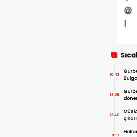
okundu
Sıca
Gurbe
10:43
Bulga
başla
Gurbe
13:29
dönem
sürec
MÜSİ
12:40
çıkar
Holla
19:13