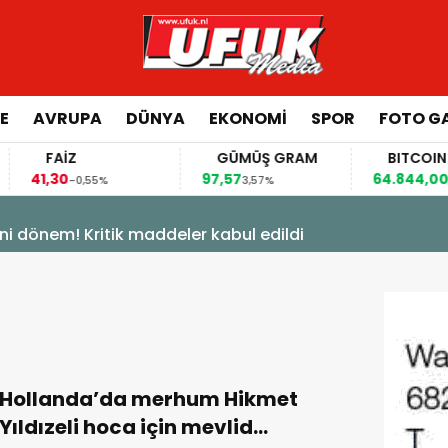
E
AVRUPA
DÜNYA
EKONOMI
SPOR
FOTO GA
FAİZ
GÜMÜŞ GRAM
BITCOIN
41,30
97,57
64.844,00
-0,55%
3,57%
0,70
ni dönem! Kritik maddeler kabul edildi
Hollanda’da merhum Hikmet
Yıldızeli hoca için mevlid