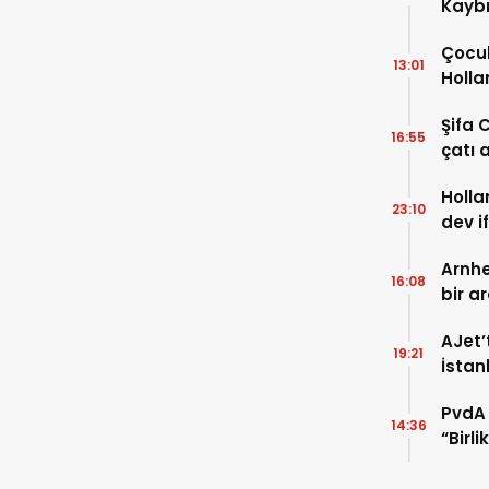
Kaybı
Osma
Çocuk
13:01
Holla
VİDEO
Şifa 
16:55
çatı a
TIKLA
Holla
23:10
dev i
FOTO
Arnhe
16:08
bir a
payla
AJet’
19:21
İstan
başla
PvdA 
14:36
“Birl
şehir 