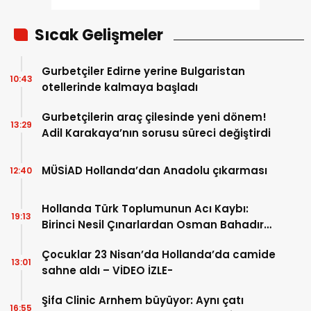
Sıcak Gelişmeler
Gurbetçiler Edirne yerine Bulgaristan
10:43
otellerinde kalmaya başladı
Gurbetçilerin araç çilesinde yeni dönem!
13:29
Adil Karakaya’nın sorusu süreci değiştirdi
MÜSİAD Hollanda’dan Anadolu çıkarması
12:40
Hollanda Türk Toplumunun Acı Kaybı:
19:13
Birinci Nesil Çınarlardan Osman Bahadır
Hakk’a uğurlandı
Çocuklar 23 Nisan’da Hollanda’da camide
13:01
sahne aldı – VİDEO İZLE-
Şifa Clinic Arnhem büyüyor: Aynı çatı
16:55