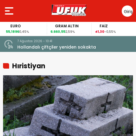
Giriş
Yap
EURO
GRAM ALTIN
FAİZ
55,1896
6.660,55
41,30
0,45%
2,59%
-0,55%
7 Ağustos 2026 - 10:41
çi şoke
Hollandalı çiftçiler yeniden sokakta
Hıristiyan