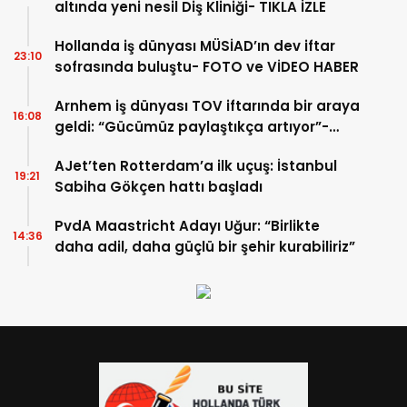
altında yeni nesil Diş Kliniği- TIKLA İZLE
Hollanda iş dünyası MÜSİAD’ın dev iftar
23:10
sofrasında buluştu- FOTO ve VİDEO HABER
Arnhem iş dünyası TOV iftarında bir araya
16:08
geldi: “Gücümüz paylaştıkça artıyor”-
TIKLA İZLE
AJet’ten Rotterdam’a ilk uçuş: İstanbul
19:21
Sabiha Gökçen hattı başladı
PvdA Maastricht Adayı Uğur: “Birlikte
14:36
daha adil, daha güçlü bir şehir kurabiliriz”