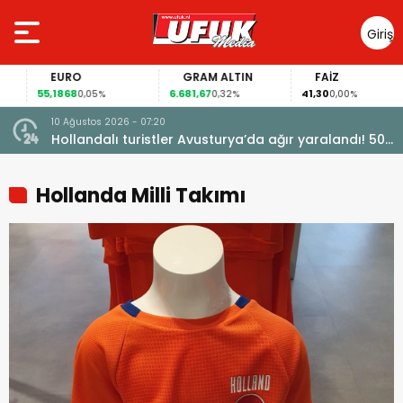
Giriş
Yap
EURO
GRAM ALTIN
FAİZ
55,1868
6.681,67
41,30
0,05%
0,32%
0,00%
10 Ağustos 2026 - 07:20
türdü
Hollandalı turistler Avusturya’da ağır yaralandı! 50
metrelik uçuruma düştü
Hollanda Milli Takımı