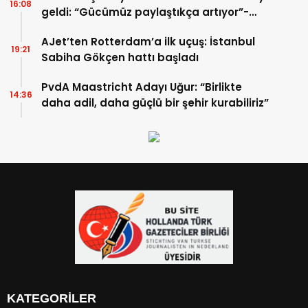
16:08
geldi: “Gücümüz paylaştıkça artıyor”-
TIKLA İZLE
AJet’ten Rotterdam’a ilk uçuş: İstanbul
19:21
Sabiha Gökçen hattı başladı
PvdA Maastricht Adayı Uğur: “Birlikte
14:36
daha adil, daha güçlü bir şehir kurabiliriz”
KATEGORİLER