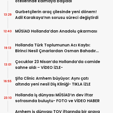
otellerinde kalmaya başladı
Gurbetçilerin araç çilesinde yeni dönem!
13:29
Adil Karakaya’nın sorusu süreci değiştirdi
MÜSİAD Hollanda’dan Anadolu çıkarması
12:40
Hollanda Türk Toplumunun Acı Kaybı:
19:13
Birinci Nesil Çınarlardan Osman Bahadır
Hakk’a uğurlandı
Çocuklar 23 Nisan’da Hollanda’da camide
13:01
sahne aldı – VİDEO İZLE-
Şifa Clinic Arnhem büyüyor: Aynı çatı
16:55
altında yeni nesil Diş Kliniği- TIKLA İZLE
Hollanda iş dünyası MÜSİAD’ın dev iftar
23:10
sofrasında buluştu- FOTO ve VİDEO HABER
Arnhem iş dünyası TOV iftarında bir araya