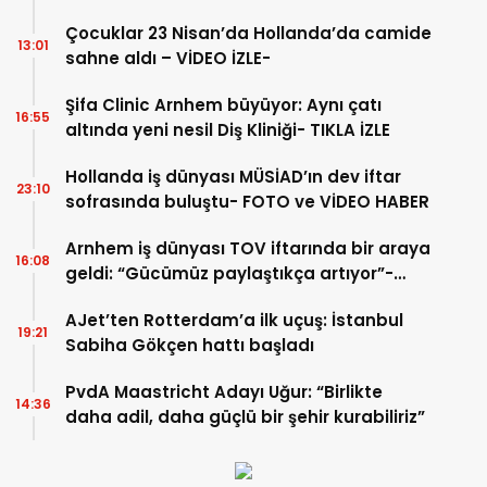
Hakk’a uğurlandı
Çocuklar 23 Nisan’da Hollanda’da camide
13:01
sahne aldı – VİDEO İZLE-
Şifa Clinic Arnhem büyüyor: Aynı çatı
16:55
altında yeni nesil Diş Kliniği- TIKLA İZLE
Hollanda iş dünyası MÜSİAD’ın dev iftar
23:10
sofrasında buluştu- FOTO ve VİDEO HABER
Arnhem iş dünyası TOV iftarında bir araya
16:08
geldi: “Gücümüz paylaştıkça artıyor”-
TIKLA İZLE
AJet’ten Rotterdam’a ilk uçuş: İstanbul
19:21
Sabiha Gökçen hattı başladı
PvdA Maastricht Adayı Uğur: “Birlikte
14:36
daha adil, daha güçlü bir şehir kurabiliriz”