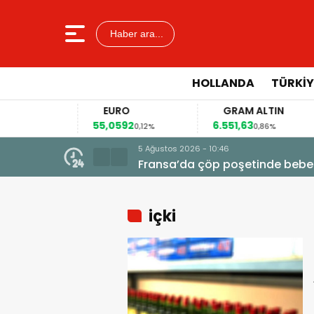
Haber ara...
HOLLANDA
TÜRKIY
EURO
GRAM ALTIN
55,0592
6.551,63
0,02%
0,12%
0,86%
5 Ağustos 2026 - 10:46
Fransa’da çöp poşetinde bebe
içki