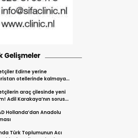
k Gelişmeler
tçiler Edirne yerine
ristan otellerinde kalmaya
dı
tçilerin araç çilesinde yeni
! Adil Karakaya’nın sorusu
i değiştirdi
AD Hollanda’dan Anadolu
ması
nda Türk Toplumunun Acı