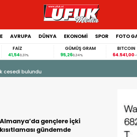
E
AVRUPA
DÜNYA
EKONOMI
SPOR
FOTO GA
FAİZ
GÜMÜŞ GRAM
BITCOIN
41,54
95,26
64.541,00
0,31%
0,34%
-0,38
k cesedi bulundu
Almanya’da gençlere içki
kısıtlaması gündemde