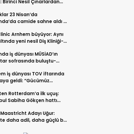
: Birinci Nesil Çınarlardan
n Bahadır Hakk’a uğurlandı
lar 23 Nisan’da
nda’da camide sahne aldı –
 İZLE-
Clinic Arnhem büyüyor: Aynı
ltında yeni nesil Diş Kliniği-
 İZLE
nda iş dünyası MÜSİAD’ın
ftar sofrasında buluştu-
 ve VİDEO HABER
m iş dünyası TOV iftarında
raya geldi: “Gücümüz
ştıkça artıyor”- TIKLA İZLE
ten Rotterdam’a ilk uçuş:
bul Sabiha Gökçen hattı
dı
Maastricht Adayı Uğur:
ikte daha adil, daha güçlü bir
kurabiliriz”