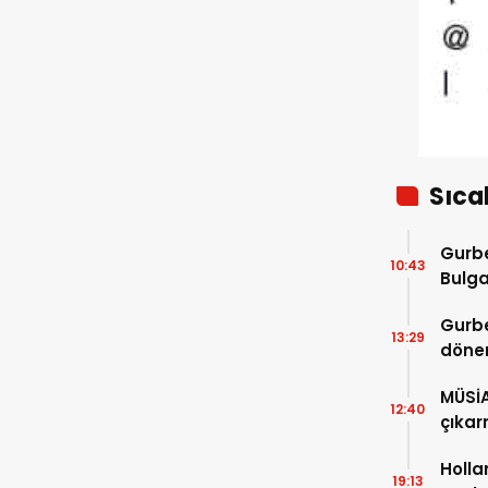
Sıca
Gurbe
10:43
Bulga
başla
Gurbe
13:29
dönem
sürec
MÜSİ
12:40
çıkar
Holla
19:13