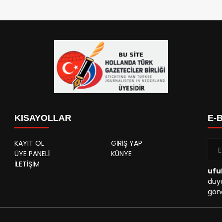
KISAYOLLAR
E-
KAYIT OL
GİRİŞ YAP
ÜYE PANELİ
KÜNYE
İLETİŞİM
ufu
duyu
gönd