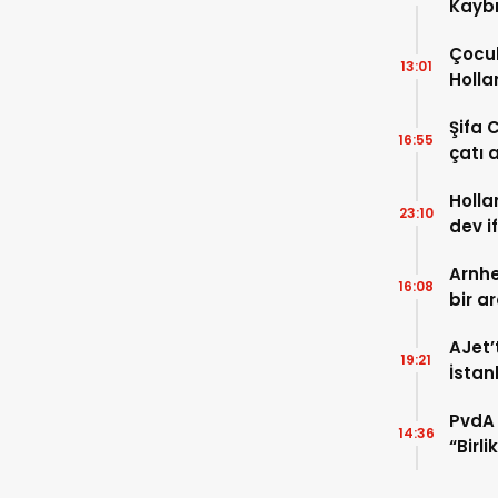
Kaybı
Osma
Çocuk
13:01
Holla
VİDEO
Şifa 
16:55
çatı a
TIKLA
Holla
23:10
dev i
FOTO
Arnhe
16:08
bir a
payla
AJet’
19:21
İstan
başla
PvdA 
14:36
“Birl
şehir 