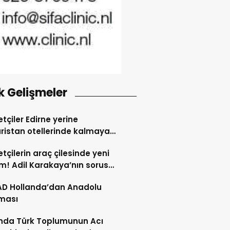
k Gelişmeler
tçiler Edirne yerine
ristan otellerinde kalmaya
dı
tçilerin araç çilesinde yeni
! Adil Karakaya’nın sorusu
i değiştirdi
AD Hollanda’dan Anadolu
ması
nda Türk Toplumunun Acı