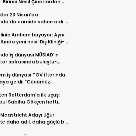
: Birinci Nesil Çınarlardan
n Bahadır Hakk’a uğurlandı
lar 23 Nisan’da
nda’da camide sahne aldı –
 İZLE-
Clinic Arnhem büyüyor: Aynı
ltında yeni nesil Diş Kliniği-
 İZLE
nda iş dünyası MÜSİAD’ın
ftar sofrasında buluştu-
 ve VİDEO HABER
m iş dünyası TOV iftarında
raya geldi: “Gücümüz
ştıkça artıyor”- TIKLA İZLE
ten Rotterdam’a ilk uçuş:
bul Sabiha Gökçen hattı
dı
Maastricht Adayı Uğur:
ikte daha adil, daha güçlü bir
kurabiliriz”