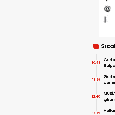
ihracatı
Sıca
Gurbe
10:43
Bulga
başla
Gurbe
13:29
dönem
sürec
MÜSİ
12:40
çıkar
Holla
19:13