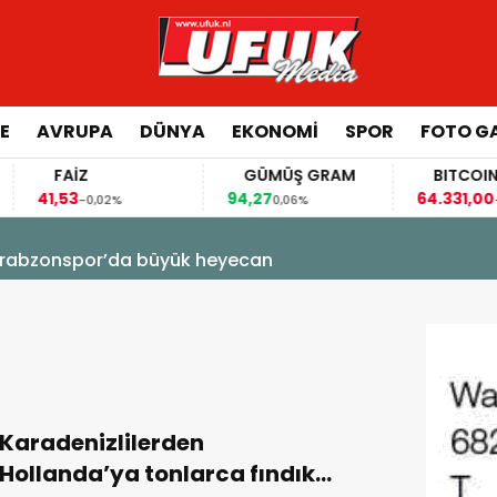
E
AVRUPA
DÜNYA
EKONOMI
SPOR
FOTO GA
FAİZ
GÜMÜŞ GRAM
BITCOIN
41,53
94,27
64.331,00
-0,02%
0,06%
-0,10
! Trabzonspor’da büyük heyecan
Karadenizlilerden
Hollanda’ya tonlarca fındık