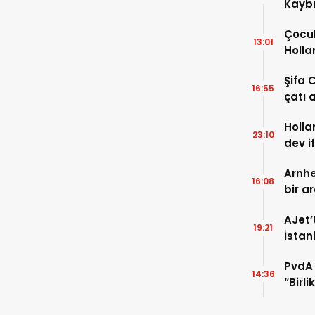
Kaybı
Osma
Çocuk
13:01
Holla
VİDEO
Şifa 
16:55
çatı a
TIKLA
Holla
23:10
dev i
FOTO
Arnhe
16:08
bir a
payla
AJet’
19:21
İstan
başla
PvdA 
14:36
“Birl
şehir 