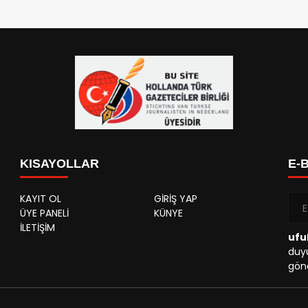
KISAYOLLAR
E-
KAYIT OL
GİRİŞ YAP
ÜYE PANELİ
KÜNYE
İLETİŞİM
ufu
duyu
gönd