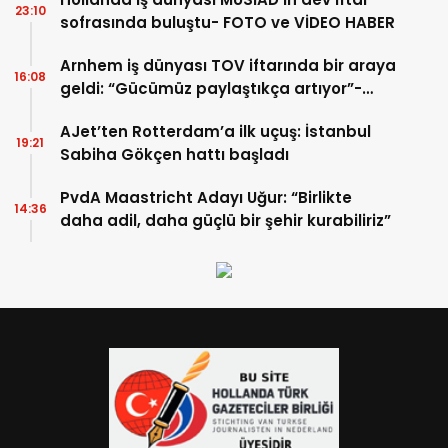
23:10
sofrasında buluştu- FOTO ve VİDEO HABER
Arnhem iş dünyası TOV iftarında bir araya
16:08
geldi: “Gücümüz paylaştıkça artıyor”-
TIKLA İZLE
AJet’ten Rotterdam’a ilk uçuş: İstanbul
19:21
Sabiha Gökçen hattı başladı
PvdA Maastricht Adayı Uğur: “Birlikte
14:36
daha adil, daha güçlü bir şehir kurabiliriz”