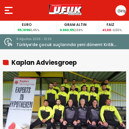
Giriş
Yap
EURO
GRAM ALTIN
FAİZ
55,1896
6.660,55
41,30
0,45%
2,59%
-0,55%
8 Ağustos 2026 - 10:29
Türkiye’de çocuk suçlarında yeni dönem! Kritik
maddeler kabul edildi
Kaplan Adviesgroep