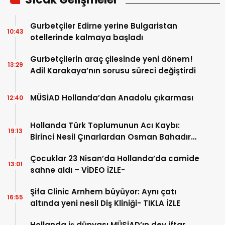
Gurbetçiler Edirne yerine Bulgaristan
10:43
otellerinde kalmaya başladı
Gurbetçilerin araç çilesinde yeni dönem!
13:29
Adil Karakaya’nın sorusu süreci değiştirdi
MÜSİAD Hollanda’dan Anadolu çıkarması
12:40
Hollanda Türk Toplumunun Acı Kaybı:
19:13
Birinci Nesil Çınarlardan Osman Bahadır
Hakk’a uğurlandı
Çocuklar 23 Nisan’da Hollanda’da camide
13:01
sahne aldı – VİDEO İZLE-
Şifa Clinic Arnhem büyüyor: Aynı çatı
16:55
altında yeni nesil Diş Kliniği- TIKLA İZLE
Hollanda iş dünyası MÜSİAD’ın dev iftar