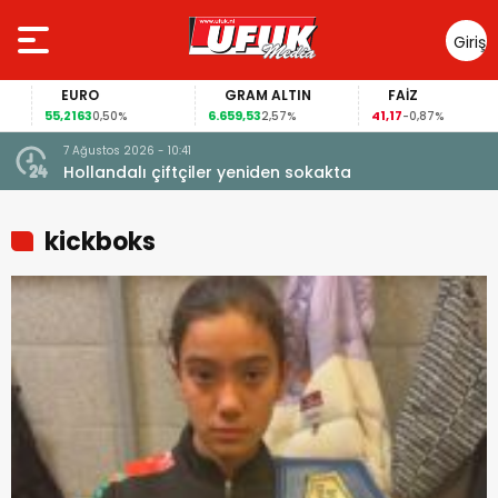
Giriş
Yap
EURO
GRAM ALTIN
FAİZ
55,2163
6.659,53
41,17
0,50%
2,57%
-0,87%
7 Ağustos 2026 - 10:41
çi şoke
Hollandalı çiftçiler yeniden sokakta
kickboks