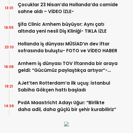
Çocuklar 23 Nisan’da Hollanda’da camide
13:01
sahne aldı – VİDEO İZLE-
Şifa Clinic Arnhem büyüyor: Aynı çatı
16:55
altında yeni nesil Diş Kliniği- TIKLA İZLE
Hollanda iş dünyası MÜSİAD’ın dev iftar
23:10
sofrasında buluştu- FOTO ve VİDEO HABER
Arnhem iş dünyası TOV iftarında bir araya
16:08
geldi: “Gücümüz paylaştıkça artıyor”-
TIKLA İZLE
AJet’ten Rotterdam’a ilk uçuş: İstanbul
19:21
Sabiha Gökçen hattı başladı
PvdA Maastricht Adayı Uğur: “Birlikte
14:36
daha adil, daha güçlü bir şehir kurabiliriz”