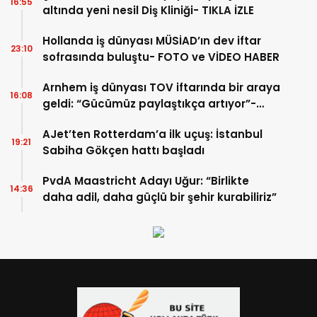
16:55
altında yeni nesil Diş Kliniği- TIKLA İZLE
Hollanda iş dünyası MÜSİAD’ın dev iftar
23:10
sofrasında buluştu- FOTO ve VİDEO HABER
Arnhem iş dünyası TOV iftarında bir araya
16:08
geldi: “Gücümüz paylaştıkça artıyor”-
TIKLA İZLE
AJet’ten Rotterdam’a ilk uçuş: İstanbul
19:21
Sabiha Gökçen hattı başladı
PvdA Maastricht Adayı Uğur: “Birlikte
14:36
daha adil, daha güçlü bir şehir kurabiliriz”