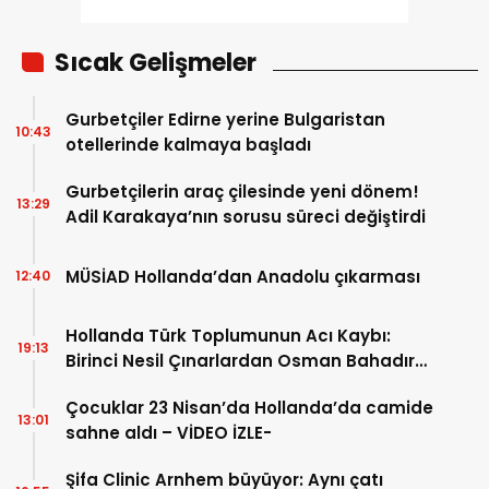
Sıcak Gelişmeler
Gurbetçiler Edirne yerine Bulgaristan
10:43
otellerinde kalmaya başladı
Gurbetçilerin araç çilesinde yeni dönem!
13:29
Adil Karakaya’nın sorusu süreci değiştirdi
MÜSİAD Hollanda’dan Anadolu çıkarması
12:40
Hollanda Türk Toplumunun Acı Kaybı:
19:13
Birinci Nesil Çınarlardan Osman Bahadır
Hakk’a uğurlandı
Çocuklar 23 Nisan’da Hollanda’da camide
13:01
sahne aldı – VİDEO İZLE-
Şifa Clinic Arnhem büyüyor: Aynı çatı