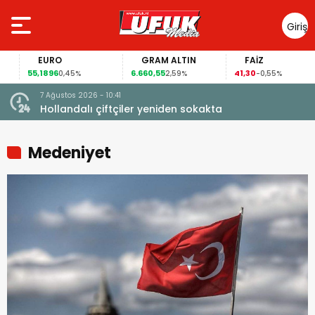
Giriş
Yap
EURO
GRAM ALTIN
FAİZ
55,1896
6.660,55
41,30
0,45%
2,59%
-0,55%
7 Ağustos 2026 - 10:41
çi şoke
Hollandalı çiftçiler yeniden sokakta
Medeniyet