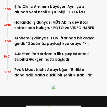
Şifa Clinic Arnhem büyüyor: Aynı çatı
16:55
altında yeni nesil Diş Kliniği- TIKLA İZLE
Hollanda iş dünyası MÜSİAD’ın dev iftar
23:10
sofrasında buluştu- FOTO ve VİDEO HABER
Arnhem iş dünyası TOV iftarında bir araya
16:08
geldi: “Gücümüz paylaştıkça artıyor”-
TIKLA İZLE
AJet’ten Rotterdam’a ilk uçuş: İstanbul
19:21
Sabiha Gökçen hattı başladı
PvdA Maastricht Adayı Uğur: “Birlikte
14:36
daha adil, daha güçlü bir şehir kurabiliriz”