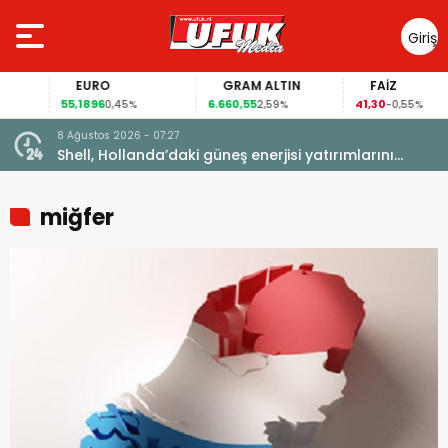
Giriş
Yap
EURO
GRAM ALTIN
FAİZ
55,1896
6.660,55
41,30
0,45%
2,59%
-0,55%
8 Ağustos 2026 - 07:27
manya
Shell, Hollanda’daki güneş enerjisi yatırımlarını
elden çıkarıyor
miğfer