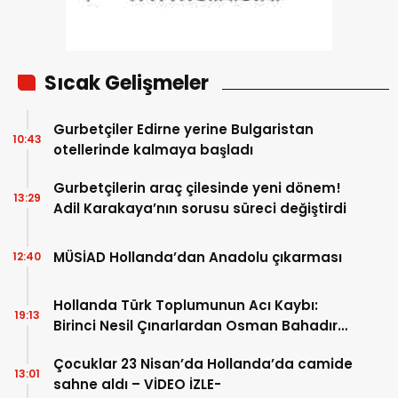
Sıcak Gelişmeler
Gurbetçiler Edirne yerine Bulgaristan
10:43
otellerinde kalmaya başladı
Gurbetçilerin araç çilesinde yeni dönem!
13:29
Adil Karakaya’nın sorusu süreci değiştirdi
MÜSİAD Hollanda’dan Anadolu çıkarması
12:40
Hollanda Türk Toplumunun Acı Kaybı:
19:13
Birinci Nesil Çınarlardan Osman Bahadır
Hakk’a uğurlandı
Çocuklar 23 Nisan’da Hollanda’da camide
13:01
sahne aldı – VİDEO İZLE-