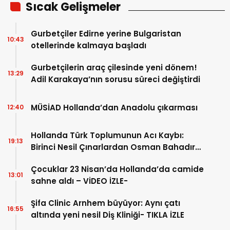
Sıcak Gelişmeler
Gurbetçiler Edirne yerine Bulgaristan
10:43
otellerinde kalmaya başladı
Gurbetçilerin araç çilesinde yeni dönem!
13:29
Adil Karakaya’nın sorusu süreci değiştirdi
MÜSİAD Hollanda’dan Anadolu çıkarması
12:40
Hollanda Türk Toplumunun Acı Kaybı:
19:13
Birinci Nesil Çınarlardan Osman Bahadır
Hakk’a uğurlandı
Çocuklar 23 Nisan’da Hollanda’da camide
13:01
sahne aldı – VİDEO İZLE-
Şifa Clinic Arnhem büyüyor: Aynı çatı
16:55
altında yeni nesil Diş Kliniği- TIKLA İZLE