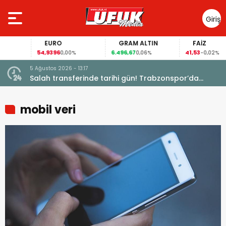
Giriş
Yap
EURO
GRAM ALTIN
FAİZ
54,9396
6.496,67
41,53
0,00%
0,06%
-0,02%
5 Ağustos 2026 - 13:17
Garanti
Salah transferinde tarihi gün! Trabzonspor’da
büyük heyecan
mobil veri