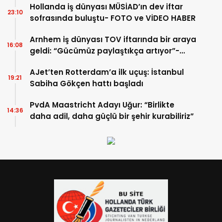
Hollanda iş dünyası MÜSİAD’ın dev iftar
23:10
sofrasında buluştu- FOTO ve VİDEO HABER
Arnhem iş dünyası TOV iftarında bir araya
16:08
geldi: “Gücümüz paylaştıkça artıyor”-
TIKLA İZLE
AJet’ten Rotterdam’a ilk uçuş: İstanbul
19:21
Sabiha Gökçen hattı başladı
PvdA Maastricht Adayı Uğur: “Birlikte
14:36
daha adil, daha güçlü bir şehir kurabiliriz”