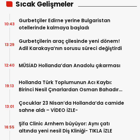
Sıcak Gelişmeler
Gurbetçiler Edirne yerine Bulgaristan
10:43
otellerinde kalmaya başladı
Gurbetçilerin araç çilesinde yeni dönem!
13:29
Adil Karakaya’nın sorusu süreci değiştirdi
MÜSİAD Hollanda’dan Anadolu çıkarması
12:40
Hollanda Türk Toplumunun Acı Kaybı:
19:13
Birinci Nesil Çınarlardan Osman Bahadır
Hakk’a uğurlandı
Çocuklar 23 Nisan’da Hollanda’da camide
13:01
sahne aldı – VİDEO İZLE-
Şifa Clinic Arnhem büyüyor: Aynı çatı
16:55
altında yeni nesil Diş Kliniği- TIKLA İZLE