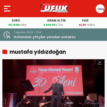
Giriş
Yap
EURO
GRAM ALTIN
FAİZ
55,1896
6.669,08
41,30
0,45%
2,72%
-0,55%
7 Ağustos 2026 - 10:41
çi şoke
Hollandalı çiftçiler yeniden sokakta
mustafa yıldızdoğan