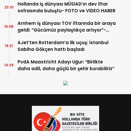
Hollanda iş dünyası MÜSİAD’ın dev iftar
23:10
sofrasında buluştu- FOTO ve VİDEO HABER
Arnhem iş dünyası TOV iftarında bir araya
16:08
geldi: “Gücümüz paylaştıkça artıyor”-
TIKLA İZLE
AJet’ten Rotterdam’a ilk uçuş: İstanbul
19:21
Sabiha Gökçen hattı başladı
PvdA Maastricht Adayı Uğur: “Birlikte
14:36
daha adil, daha güçlü bir şehir kurabiliriz”