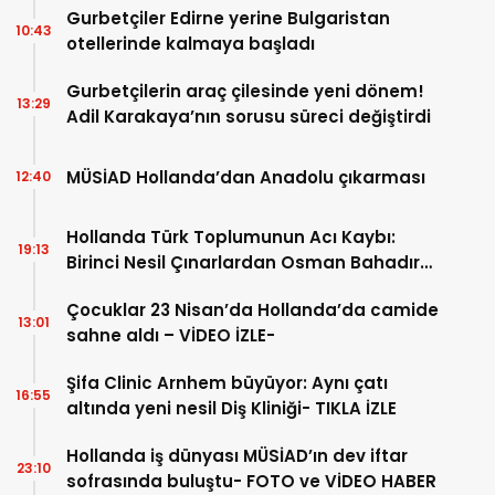
Gurbetçiler Edirne yerine Bulgaristan
10:43
otellerinde kalmaya başladı
Gurbetçilerin araç çilesinde yeni dönem!
13:29
Adil Karakaya’nın sorusu süreci değiştirdi
MÜSİAD Hollanda’dan Anadolu çıkarması
12:40
Hollanda Türk Toplumunun Acı Kaybı:
19:13
Birinci Nesil Çınarlardan Osman Bahadır
Hakk’a uğurlandı
Çocuklar 23 Nisan’da Hollanda’da camide
13:01
sahne aldı – VİDEO İZLE-
Şifa Clinic Arnhem büyüyor: Aynı çatı
16:55
altında yeni nesil Diş Kliniği- TIKLA İZLE
Hollanda iş dünyası MÜSİAD’ın dev iftar
23:10
sofrasında buluştu- FOTO ve VİDEO HABER