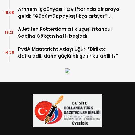
Arnhem iş dünyası TOV iftarında bir araya
16:08
geldi: “Gücümüz paylaştıkça artıyor”-
TIKLA İZLE
AJet’ten Rotterdam’a ilk uçuş: İstanbul
19:21
Sabiha Gökçen hattı başladı
PvdA Maastricht Adayı Uğur: “Birlikte
14:36
daha adil, daha güçlü bir şehir kurabiliriz”