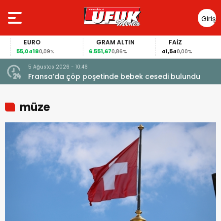
Giriş
Yap
EURO
GRAM ALTIN
FAİZ
55,0418
6.551,67
41,54
0,09%
0,86%
0,00%
5 Ağustos 2026 - 10:46
a
Fransa’da çöp poşetinde bebek cesedi bulundu
müze