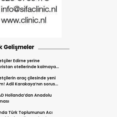
k Gelişmeler
tçiler Edirne yerine
ristan otellerinde kalmaya
dı
tçilerin araç çilesinde yeni
! Adil Karakaya’nın sorusu
i değiştirdi
AD Hollanda’dan Anadolu
ması
nda Türk Toplumunun Acı