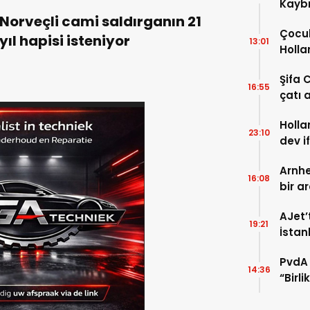
Kaybı
Norveçli cami saldırganın 21
Osma
Çocuk
yıl hapisi isteniyor
13:01
Holla
VİDEO
Şifa 
16:55
çatı a
TIKLA
Holla
23:10
dev i
FOTO
Arnhe
16:08
bir a
payla
AJet’
19:21
İstan
başla
PvdA 
14:36
“Birl
şehir 