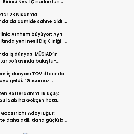
: Birinci Nesil Çınarlardan
n Bahadır Hakk’a uğurlandı
lar 23 Nisan’da
nda’da camide sahne aldı –
 İZLE-
Clinic Arnhem büyüyor: Aynı
ltında yeni nesil Diş Kliniği-
 İZLE
nda iş dünyası MÜSİAD’ın
ftar sofrasında buluştu-
 ve VİDEO HABER
m iş dünyası TOV iftarında
raya geldi: “Gücümüz
ştıkça artıyor”- TIKLA İZLE
ten Rotterdam’a ilk uçuş:
bul Sabiha Gökçen hattı
dı
Maastricht Adayı Uğur:
ikte daha adil, daha güçlü bir
kurabiliriz”