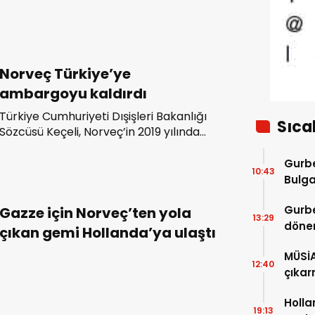
Norveç Türkiye’ye
ambargoyu kaldırdı
Türkiye Cumhuriyeti Dışişleri Bakanlığı
Sıca
Sözcüsü Keçeli, Norveç’in 2019 yılında
Türkiye’ye karşı uygulamaya koyduğu
savunma sanayii kısıtlamalarını
Gurbe
10:43
kaldırma kararı aldığını duyurdu.
Bulga
başla
Gurbe
Gazze için Norveç’ten yola
13:29
dönem
çıkan gemi Hollanda’ya ulaştı
sürec
MÜSİ
12:40
çıkar
Holla
19:13