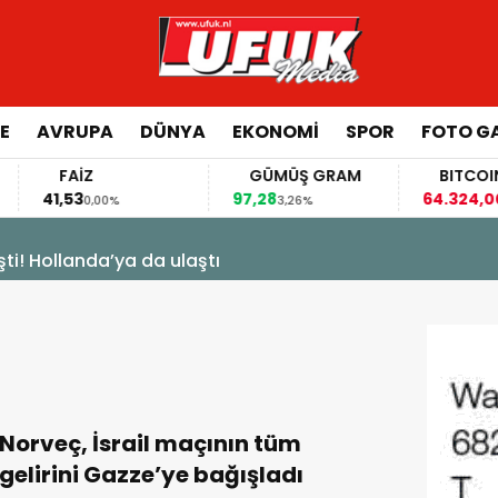
E
AVRUPA
DÜNYA
EKONOMI
SPOR
FOTO GA
FAİZ
GÜMÜŞ GRAM
BITCOIN
41,53
97,28
64.324,00
0,00%
3,26%
-0,11
şti! Hollanda’ya da ulaştı
Norveç, İsrail maçının tüm
gelirini Gazze’ye bağışladı