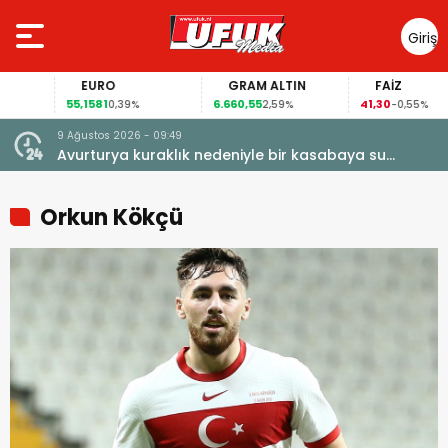
Giriş
Yap
EURO
GRAM ALTIN
FAİZ
55,1581
6.660,55
41,30
0,39%
2,59%
-0,55%
9 Ağustos 2026 - 09:49
Avurturya kuraklık nedeniyle bir kasabaya su
vermeyi durdurdu
Orkun Kökçü