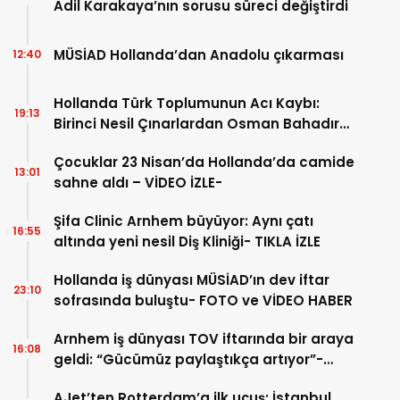
Adil Karakaya’nın sorusu süreci değiştirdi
MÜSİAD Hollanda’dan Anadolu çıkarması
12:40
Hollanda Türk Toplumunun Acı Kaybı:
19:13
Birinci Nesil Çınarlardan Osman Bahadır
Hakk’a uğurlandı
Çocuklar 23 Nisan’da Hollanda’da camide
13:01
sahne aldı – VİDEO İZLE-
Şifa Clinic Arnhem büyüyor: Aynı çatı
16:55
altında yeni nesil Diş Kliniği- TIKLA İZLE
Hollanda iş dünyası MÜSİAD’ın dev iftar
23:10
sofrasında buluştu- FOTO ve VİDEO HABER
Arnhem iş dünyası TOV iftarında bir araya
16:08
geldi: “Gücümüz paylaştıkça artıyor”-
TIKLA İZLE
AJet’ten Rotterdam’a ilk uçuş: İstanbul