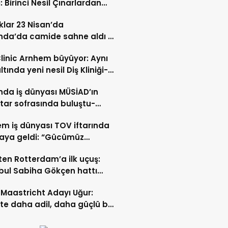
: Birinci Nesil Çınarlardan
n Bahadır Hakk’a uğurlandı
lar 23 Nisan’da
nda’da camide sahne aldı –
 İZLE-
Clinic Arnhem büyüyor: Aynı
ltında yeni nesil Diş Kliniği-
 İZLE
nda iş dünyası MÜSİAD’ın
ftar sofrasında buluştu-
 ve VİDEO HABER
m iş dünyası TOV iftarında
raya geldi: “Gücümüz
ştıkça artıyor”- TIKLA İZLE
ten Rotterdam’a ilk uçuş:
bul Sabiha Gökçen hattı
dı
Maastricht Adayı Uğur:
ikte daha adil, daha güçlü bir
kurabiliriz”