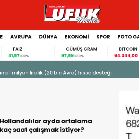
E
AVRUPA
DÜNYA
EKONOMI
SPOR
FOTO GA
FAİZ
GÜMÜŞ GRAM
BITCOIN
41,57
97,59
64.344,00
0,10%
3,59%
-0,0
na 1 milyon liralık (20 bin Avro) hisse desteği
Hollandalılar ayda ortalama
kaç saat çalışmak istiyor?