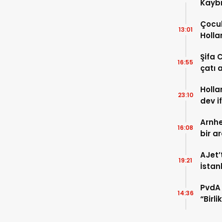
Kaybı
Osma
Çocuk
13:01
Holla
VİDEO
Şifa 
16:55
çatı a
TIKLA
Holla
23:10
dev i
FOTO
Arnhe
16:08
bir a
payla
AJet’
19:21
İstan
başla
PvdA 
14:36
“Birl
şehir 