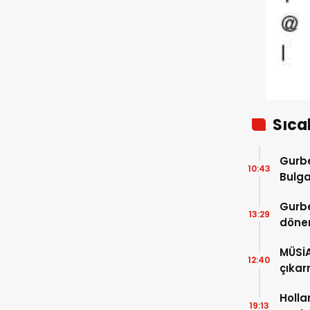
Sıca
Gurbe
10:43
Bulga
başla
Gurbe
13:29
dönem
sürec
MÜSİ
12:40
çıkar
Holla
19:13