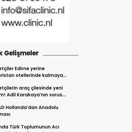
k Gelişmeler
tçiler Edirne yerine
ristan otellerinde kalmaya
dı
tçilerin araç çilesinde yeni
! Adil Karakaya’nın sorusu
i değiştirdi
AD Hollanda’dan Anadolu
ması
nda Türk Toplumunun Acı