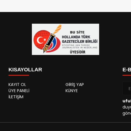
KISAYOLLAR
E-
KAYIT OL
GİRİŞ YAP
ÜYE PANELİ
KÜNYE
İLETİŞİM
ufu
duyu
gönd