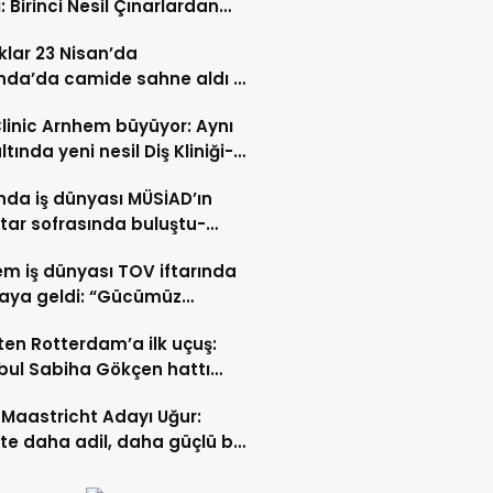
: Birinci Nesil Çınarlardan
n Bahadır Hakk’a uğurlandı
lar 23 Nisan’da
nda’da camide sahne aldı –
 İZLE-
Clinic Arnhem büyüyor: Aynı
ltında yeni nesil Diş Kliniği-
 İZLE
nda iş dünyası MÜSİAD’ın
ftar sofrasında buluştu-
 ve VİDEO HABER
m iş dünyası TOV iftarında
raya geldi: “Gücümüz
ştıkça artıyor”- TIKLA İZLE
ten Rotterdam’a ilk uçuş:
bul Sabiha Gökçen hattı
dı
Maastricht Adayı Uğur:
ikte daha adil, daha güçlü bir
kurabiliriz”