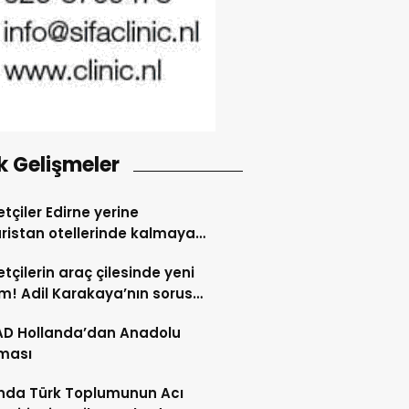
k Gelişmeler
tçiler Edirne yerine
ristan otellerinde kalmaya
dı
tçilerin araç çilesinde yeni
! Adil Karakaya’nın sorusu
i değiştirdi
AD Hollanda’dan Anadolu
ması
nda Türk Toplumunun Acı