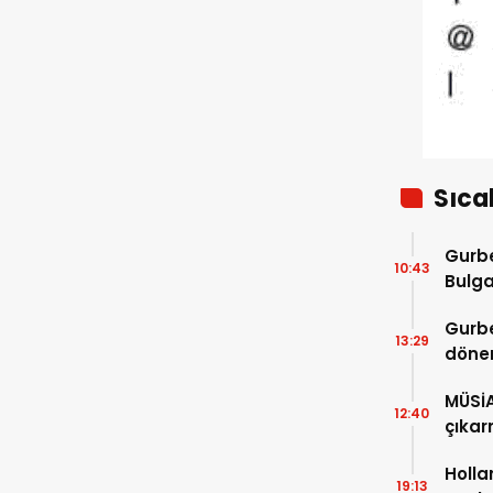
evlenemeyecek!
Sıca
Gurbe
10:43
Bulga
başla
Gurbe
13:29
dönem
sürec
MÜSİ
12:40
çıkar
Holla
19:13