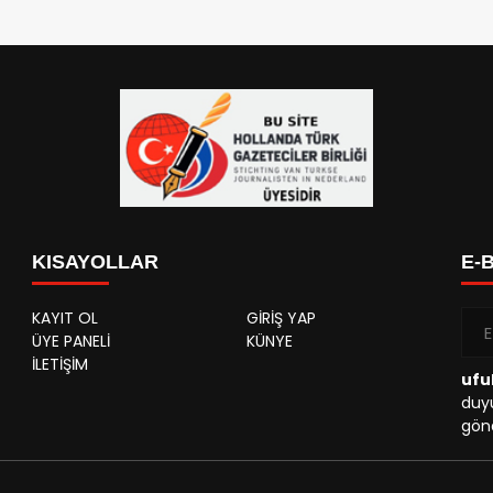
KISAYOLLAR
E-
KAYIT OL
GİRİŞ YAP
ÜYE PANELİ
KÜNYE
İLETİŞİM
ufu
duyu
gönd