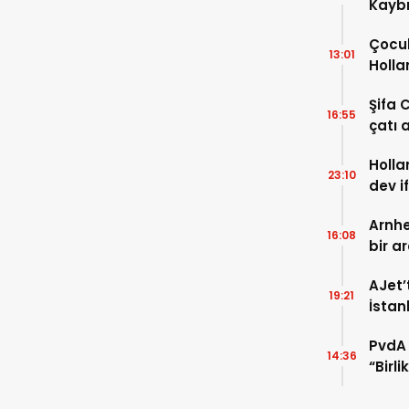
Kaybı
Osma
Çocuk
13:01
Holla
VİDEO
Şifa 
16:55
çatı a
TIKLA
Holla
23:10
dev i
FOTO
Arnhe
16:08
bir a
payla
AJet’
19:21
İstan
başla
PvdA 
14:36
“Birl
şehir 