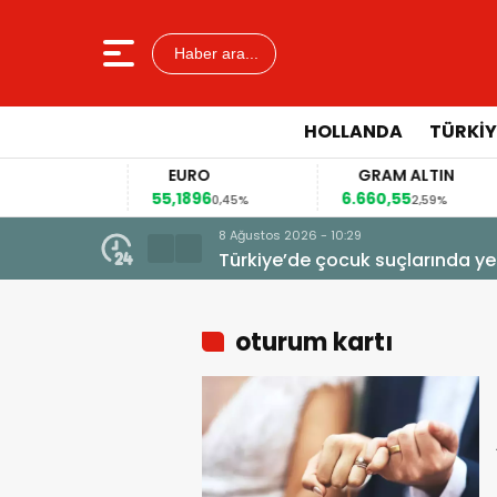
Haber ara...
HOLLANDA
TÜRKIY
EURO
GRAM ALTIN
55,1896
6.660,55
0,12%
0,45%
2,59%
8 Ağustos 2026 - 10:29
Türkiye’de çocuk suçlarında ye
oturum kartı