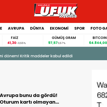
E
AVRUPA
DÜNYA
EKONOMI
SPOR
FOTO GA
FAİZ
GÜMÜŞ GRAM
BITCOIN
41,30
97,57
64.844,00
-0,55%
3,57%
0,70
ni dönem! Kritik maddeler kabul edildi
Avrupa bunu da gördü!
Oturum kartı olmayan