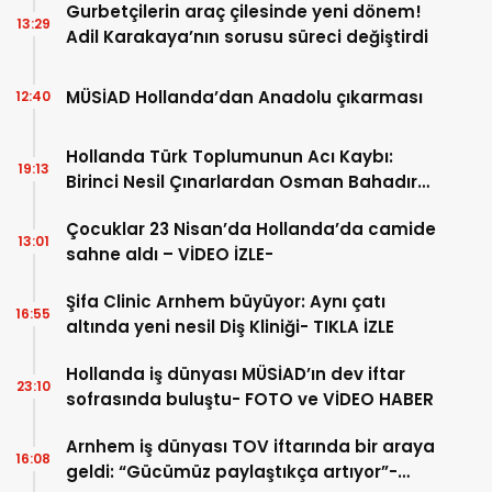
Gurbetçilerin araç çilesinde yeni dönem!
13:29
Adil Karakaya’nın sorusu süreci değiştirdi
MÜSİAD Hollanda’dan Anadolu çıkarması
12:40
Hollanda Türk Toplumunun Acı Kaybı:
19:13
Birinci Nesil Çınarlardan Osman Bahadır
Hakk’a uğurlandı
Çocuklar 23 Nisan’da Hollanda’da camide
13:01
sahne aldı – VİDEO İZLE-
Şifa Clinic Arnhem büyüyor: Aynı çatı
16:55
altında yeni nesil Diş Kliniği- TIKLA İZLE
Hollanda iş dünyası MÜSİAD’ın dev iftar
23:10
sofrasında buluştu- FOTO ve VİDEO HABER
Arnhem iş dünyası TOV iftarında bir araya
16:08
geldi: “Gücümüz paylaştıkça artıyor”-