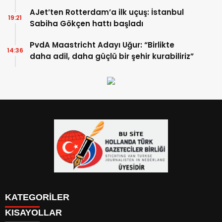
TIKLA İZLE
AJet’ten Rotterdam’a ilk uçuş: İstanbul
19:21
Sabiha Gökçen hattı başladı
PvdA Maastricht Adayı Uğur: “Birlikte
14:36
daha adil, daha güçlü bir şehir kurabiliriz”
KATEGORİLER
KISAYOLLAR