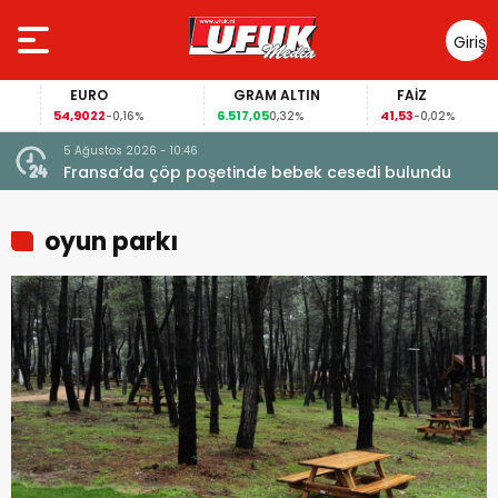
Giriş
Yap
EURO
GRAM ALTIN
FAİZ
54,9022
6.517,05
41,53
-0,16%
0,32%
-0,02%
5 Ağustos 2026 - 10:46
a
Fransa’da çöp poşetinde bebek cesedi bulundu
oyun parkı