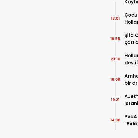
Kaybı
Osma
Çocuk
13:01
Holla
VİDEO
Şifa 
16:55
çatı a
TIKLA
Holla
23:10
dev i
FOTO
Arnhe
16:08
bir a
payla
AJet’
19:21
İstan
başla
PvdA 
14:36
“Birl
şehir 