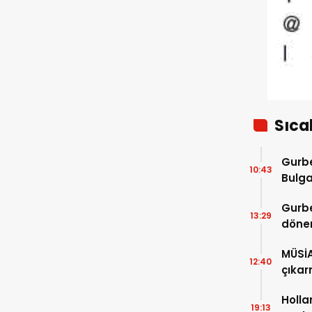
rağbet
Sıca
Gurbe
10:43
Bulga
başla
Gurbe
13:29
dönem
sürec
MÜSİ
12:40
çıkar
Holla
19:13