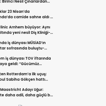
: Birinci Nesil Çınarlardan
n Bahadır Hakk’a uğurlandı
lar 23 Nisan’da
nda’da camide sahne aldı –
 İZLE-
Clinic Arnhem büyüyor: Aynı
ltında yeni nesil Diş Kliniği-
 İZLE
nda iş dünyası MÜSİAD’ın
ftar sofrasında buluştu-
 ve VİDEO HABER
m iş dünyası TOV iftarında
raya geldi: “Gücümüz
ştıkça artıyor”- TIKLA İZLE
ten Rotterdam’a ilk uçuş:
bul Sabiha Gökçen hattı
dı
Maastricht Adayı Uğur:
ikte daha adil, daha güçlü bir
kurabiliriz”