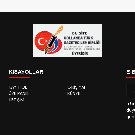
KISAYOLLAR
E-
KAYIT OL
GİRİŞ YAP
ÜYE PANELİ
KÜNYE
İLETİŞİM
ufu
duyu
gönd