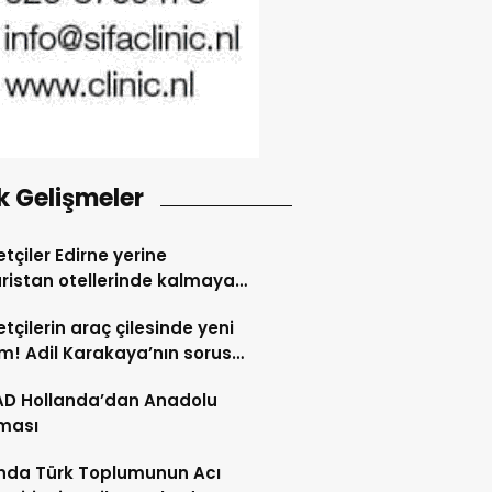
k Gelişmeler
tçiler Edirne yerine
ristan otellerinde kalmaya
dı
tçilerin araç çilesinde yeni
! Adil Karakaya’nın sorusu
i değiştirdi
AD Hollanda’dan Anadolu
ması
nda Türk Toplumunun Acı