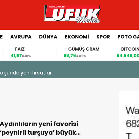
E
AVRUPA
DÜNYA
EKONOMI
SPOR
FOTO GA
FAİZ
GÜMÜŞ GRAM
BITCOIN
41,57
98,76
64.849,00
0,10%
4,82%
0,71
eyin göçünde yeni fırsatlar
Aydınlıların yeni favorisi
‘peynirli turşuya’ büyük