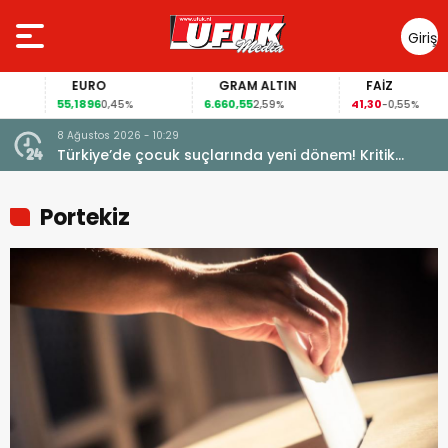
Giriş
Yap
EURO
GRAM ALTIN
FAİZ
55,1896
6.660,55
41,30
0,45%
2,59%
-0,55%
8 Ağustos 2026 - 10:29
Türkiye’de çocuk suçlarında yeni dönem! Kritik
maddeler kabul edildi
Portekiz