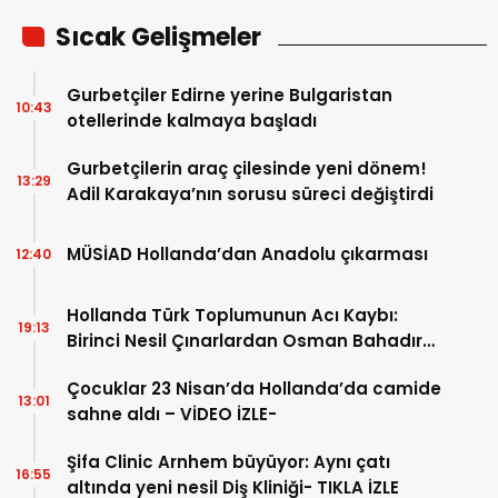
Sıcak Gelişmeler
Gurbetçiler Edirne yerine Bulgaristan
10:43
otellerinde kalmaya başladı
Gurbetçilerin araç çilesinde yeni dönem!
13:29
Adil Karakaya’nın sorusu süreci değiştirdi
MÜSİAD Hollanda’dan Anadolu çıkarması
12:40
Hollanda Türk Toplumunun Acı Kaybı:
19:13
Birinci Nesil Çınarlardan Osman Bahadır
Hakk’a uğurlandı
Çocuklar 23 Nisan’da Hollanda’da camide
13:01
sahne aldı – VİDEO İZLE-
Şifa Clinic Arnhem büyüyor: Aynı çatı
16:55
altında yeni nesil Diş Kliniği- TIKLA İZLE