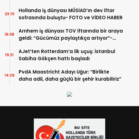
Hollanda iş dünyası MÜSİAD’ın dev iftar
23:10
sofrasında buluştu- FOTO ve VİDEO HABER
Arnhem iş dünyası TOV iftarında bir araya
16:08
geldi: “Gücümüz paylaştıkça artıyor”-
TIKLA İZLE
AJet’ten Rotterdam’a ilk uçuş: İstanbul
19:21
Sabiha Gökçen hattı başladı
PvdA Maastricht Adayı Uğur: “Birlikte
14:36
daha adil, daha güçlü bir şehir kurabiliriz”