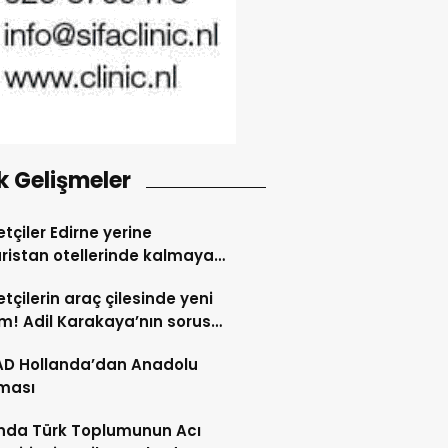
k Gelişmeler
tçiler Edirne yerine
ristan otellerinde kalmaya
dı
tçilerin araç çilesinde yeni
! Adil Karakaya’nın sorusu
i değiştirdi
AD Hollanda’dan Anadolu
ması
nda Türk Toplumunun Acı