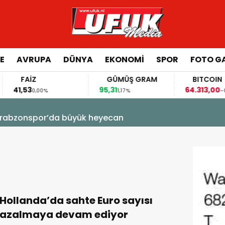
E
AVRUPA
DÜNYA
EKONOMI
SPOR
FOTO GA
FAİZ
GÜMÜŞ GRAM
BITCOIN
41,53
95,31
64.313,00
0,00%
1,17%
-0,12%
! Trabzonspor’da büyük heyecan
Hollanda’da sahte Euro sayısı
azalmaya devam ediyor