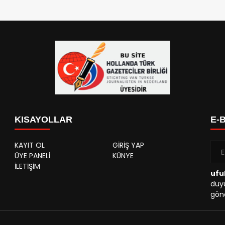
KISAYOLLAR
E-
KAYIT OL
GİRİŞ YAP
ÜYE PANELİ
KÜNYE
İLETİŞİM
ufu
duyu
gönd