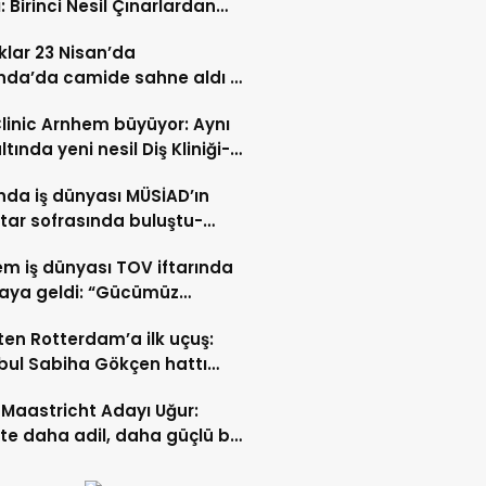
: Birinci Nesil Çınarlardan
n Bahadır Hakk’a uğurlandı
lar 23 Nisan’da
nda’da camide sahne aldı –
 İZLE-
Clinic Arnhem büyüyor: Aynı
ltında yeni nesil Diş Kliniği-
 İZLE
nda iş dünyası MÜSİAD’ın
ftar sofrasında buluştu-
 ve VİDEO HABER
m iş dünyası TOV iftarında
raya geldi: “Gücümüz
ştıkça artıyor”- TIKLA İZLE
ten Rotterdam’a ilk uçuş:
bul Sabiha Gökçen hattı
dı
Maastricht Adayı Uğur:
ikte daha adil, daha güçlü bir
kurabiliriz”