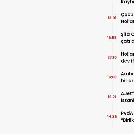
Kaybı
Osma
Çocuk
13:01
Holla
VİDEO
Şifa 
16:55
çatı a
TIKLA
Holla
23:10
dev i
FOTO
Arnhe
16:08
bir a
payla
AJet’
19:21
İstan
başla
PvdA 
14:36
“Birl
şehir 