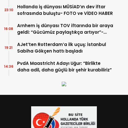
Hollanda iş dünyası MÜSİAD’ın dev iftar
23:10
sofrasında buluştu- FOTO ve VİDEO HABER
Arnhem iş dünyası TOV iftarında bir araya
16:08
geldi: “Gücümüz paylaştıkça artıyor”-
TIKLA İZLE
AJet’ten Rotterdam’a ilk uçuş: İstanbul
19:21
Sabiha Gökçen hattı başladı
PvdA Maastricht Adayı Uğur: “Birlikte
14:36
daha adil, daha güçlü bir şehir kurabiliriz”