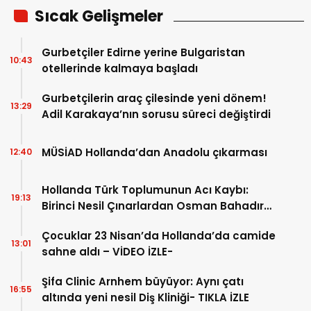
Sıcak Gelişmeler
Gurbetçiler Edirne yerine Bulgaristan
10:43
otellerinde kalmaya başladı
Gurbetçilerin araç çilesinde yeni dönem!
13:29
Adil Karakaya’nın sorusu süreci değiştirdi
MÜSİAD Hollanda’dan Anadolu çıkarması
12:40
Hollanda Türk Toplumunun Acı Kaybı:
19:13
Birinci Nesil Çınarlardan Osman Bahadır
Hakk’a uğurlandı
Çocuklar 23 Nisan’da Hollanda’da camide
13:01
sahne aldı – VİDEO İZLE-
Şifa Clinic Arnhem büyüyor: Aynı çatı
16:55
altında yeni nesil Diş Kliniği- TIKLA İZLE