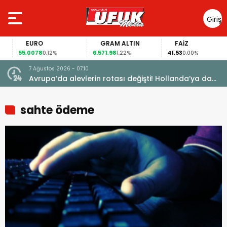
Giriş
Yap
EURO
GRAM ALTIN
FAİZ
55,0078
6.571,98
41,53
0,12%
1,22%
0,00%
7 Ağustos 2026 - 07:10
vden
Avrupa’da alevlerin rotası değişti! Hollanda’ya da
ulaştı
sahte ödeme