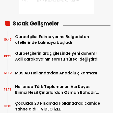
Sıcak Gelişmeler
Gurbetçiler Edirne yerine Bulgaristan
10:43
otellerinde kalmaya başladı
Gurbetçilerin araç çilesinde yeni dönem!
13:29
Adil Karakaya’nın sorusu süreci değiştirdi
MÜSİAD Hollanda’dan Anadolu çıkarması
12:40
Hollanda Türk Toplumunun Acı Kaybı:
19:13
Birinci Nesil Çınarlardan Osman Bahadır
Hakk’a uğurlandı
Çocuklar 23 Nisan’da Hollanda’da camide
13:01
sahne aldı – VİDEO İZLE-