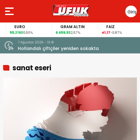
Giriş
Yap
EURO
GRAM ALTIN
FAİZ
55,2163
6.659,53
41,17
0,50%
2,57%
-0,87%
7 Ağustos 2026 - 10:41
çi şoke
Hollandalı çiftçiler yeniden sokakta
sanat eseri