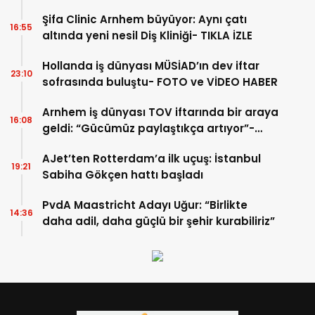
Şifa Clinic Arnhem büyüyor: Aynı çatı
16:55
altında yeni nesil Diş Kliniği- TIKLA İZLE
Hollanda iş dünyası MÜSİAD’ın dev iftar
23:10
sofrasında buluştu- FOTO ve VİDEO HABER
Arnhem iş dünyası TOV iftarında bir araya
16:08
geldi: “Gücümüz paylaştıkça artıyor”-
TIKLA İZLE
AJet’ten Rotterdam’a ilk uçuş: İstanbul
19:21
Sabiha Gökçen hattı başladı
PvdA Maastricht Adayı Uğur: “Birlikte
14:36
daha adil, daha güçlü bir şehir kurabiliriz”