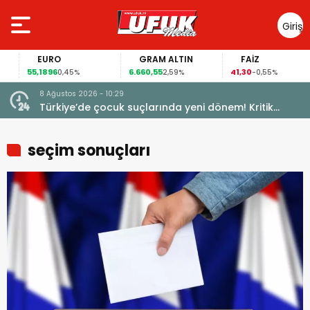
Giriş
Yap
EURO
GRAM ALTIN
FAİZ
55,1896
6.660,55
41,30
0,45%
2,59%
-0,55%
8 Ağustos 2026 - 10:29
Türkiye’de çocuk suçlarında yeni dönem! Kritik
maddeler kabul edildi
seçim sonuçları