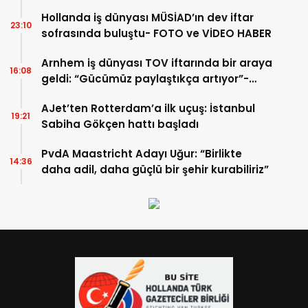
Hollanda iş dünyası MÜSİAD’ın dev iftar
23:10
sofrasında buluştu- FOTO ve VİDEO HABER
Arnhem iş dünyası TOV iftarında bir araya
16:08
geldi: “Gücümüz paylaştıkça artıyor”-
TIKLA İZLE
AJet’ten Rotterdam’a ilk uçuş: İstanbul
19:21
Sabiha Gökçen hattı başladı
PvdA Maastricht Adayı Uğur: “Birlikte
14:36
daha adil, daha güçlü bir şehir kurabiliriz”