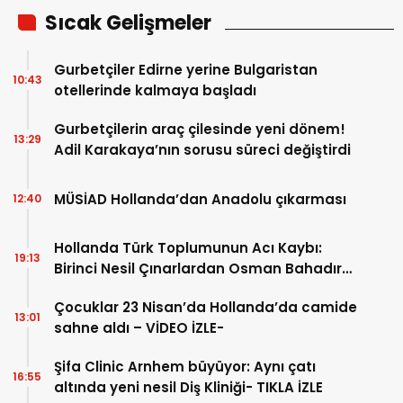
Sıcak Gelişmeler
Gurbetçiler Edirne yerine Bulgaristan
10:43
otellerinde kalmaya başladı
Gurbetçilerin araç çilesinde yeni dönem!
13:29
Adil Karakaya’nın sorusu süreci değiştirdi
MÜSİAD Hollanda’dan Anadolu çıkarması
12:40
Hollanda Türk Toplumunun Acı Kaybı:
19:13
Birinci Nesil Çınarlardan Osman Bahadır
Hakk’a uğurlandı
Çocuklar 23 Nisan’da Hollanda’da camide
13:01
sahne aldı – VİDEO İZLE-
Şifa Clinic Arnhem büyüyor: Aynı çatı
16:55
altında yeni nesil Diş Kliniği- TIKLA İZLE