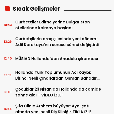
Sıcak Gelişmeler
Gurbetçiler Edirne yerine Bulgaristan
10:43
otellerinde kalmaya başladı
Gurbetçilerin araç çilesinde yeni dönem!
13:29
Adil Karakaya’nın sorusu süreci değiştirdi
MÜSİAD Hollanda’dan Anadolu çıkarması
12:40
Hollanda Türk Toplumunun Acı Kaybı:
19:13
Birinci Nesil Çınarlardan Osman Bahadır
Hakk’a uğurlandı
Çocuklar 23 Nisan’da Hollanda’da camide
13:01
sahne aldı – VİDEO İZLE-
Şifa Clinic Arnhem büyüyor: Aynı çatı
16:55
altında yeni nesil Diş Kliniği- TIKLA İZLE