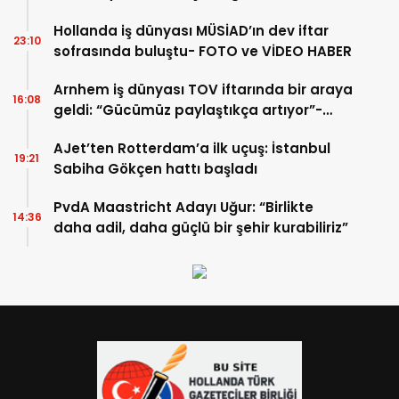
Hollanda iş dünyası MÜSİAD’ın dev iftar
23:10
sofrasında buluştu- FOTO ve VİDEO HABER
Arnhem iş dünyası TOV iftarında bir araya
16:08
geldi: “Gücümüz paylaştıkça artıyor”-
TIKLA İZLE
AJet’ten Rotterdam’a ilk uçuş: İstanbul
19:21
Sabiha Gökçen hattı başladı
PvdA Maastricht Adayı Uğur: “Birlikte
14:36
daha adil, daha güçlü bir şehir kurabiliriz”