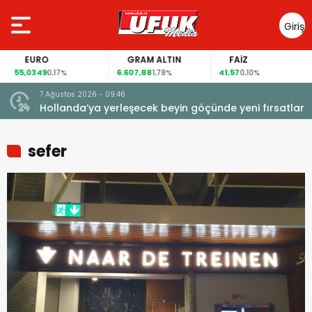
Giriş
Yap
EURO
GRAM ALTIN
FAİZ
55,0349
6.607,88
41,57
0,17%
1,78%
0,10%
7 Ağustos 2026 - 09:46
Hollanda’ya yerleşecek beyin göçünde yeni fırsatlar
sefer