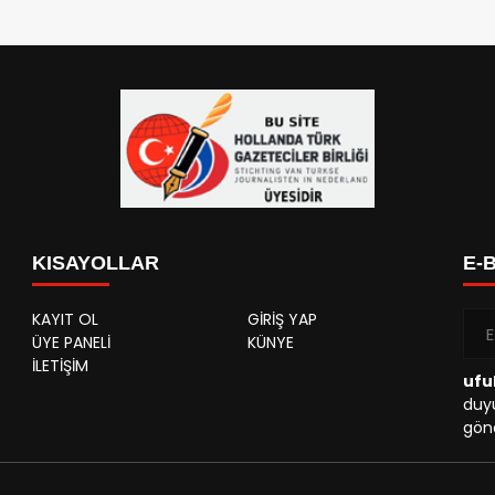
KISAYOLLAR
E-
KAYIT OL
GİRİŞ YAP
ÜYE PANELİ
KÜNYE
İLETİŞİM
ufu
duyu
gönd