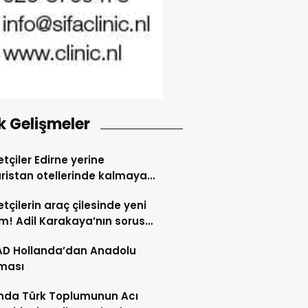
k Gelişmeler
tçiler Edirne yerine
ristan otellerinde kalmaya
dı
tçilerin araç çilesinde yeni
! Adil Karakaya’nın sorusu
i değiştirdi
AD Hollanda’dan Anadolu
ması
nda Türk Toplumunun Acı