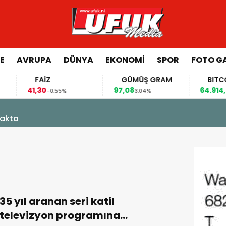
E
AVRUPA
DÜNYA
EKONOMI
SPOR
FOTO GA
FAİZ
GÜMÜŞ GRAM
BITCOIN
41,30
97,08
64.914,00
-0,55%
3,04%
0,
kakta
35 yıl aranan seri katil
televizyon programına