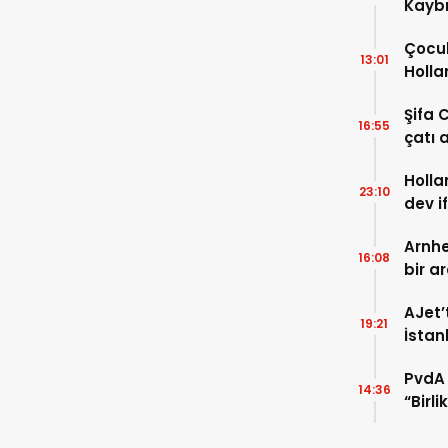
Kaybı
Osma
Çocuk
13:01
Holla
VİDEO
Şifa 
16:55
çatı a
TIKLA
Holla
23:10
dev i
FOTO
Arnhe
16:08
bir a
payla
AJet’
19:21
İstan
başla
PvdA 
14:36
“Birl
şehir 