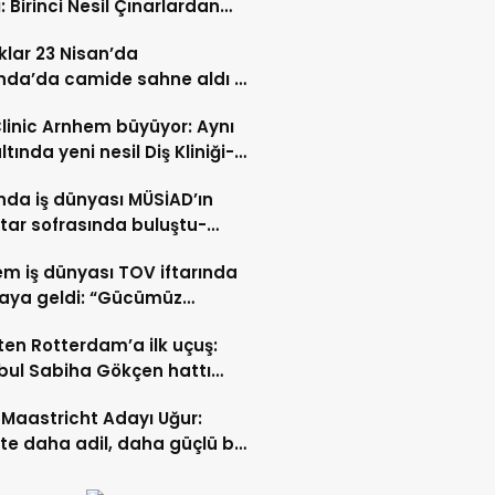
: Birinci Nesil Çınarlardan
n Bahadır Hakk’a uğurlandı
lar 23 Nisan’da
nda’da camide sahne aldı –
 İZLE-
Clinic Arnhem büyüyor: Aynı
ltında yeni nesil Diş Kliniği-
 İZLE
nda iş dünyası MÜSİAD’ın
ftar sofrasında buluştu-
 ve VİDEO HABER
m iş dünyası TOV iftarında
raya geldi: “Gücümüz
ştıkça artıyor”- TIKLA İZLE
ten Rotterdam’a ilk uçuş:
bul Sabiha Gökçen hattı
dı
Maastricht Adayı Uğur:
ikte daha adil, daha güçlü bir
kurabiliriz”