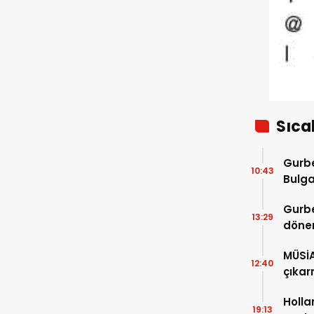
katılmış
Sıca
Gurbe
10:43
Bulga
başla
Gurbe
13:29
dönem
sürec
MÜSİ
12:40
çıkar
Holla
19:13