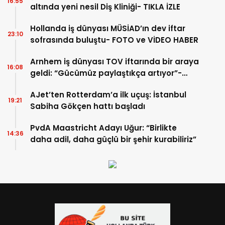
16:55
altında yeni nesil Diş Kliniği- TIKLA İZLE
Hollanda iş dünyası MÜSİAD’ın dev iftar
23:10
sofrasında buluştu- FOTO ve VİDEO HABER
Arnhem iş dünyası TOV iftarında bir araya
16:08
geldi: “Gücümüz paylaştıkça artıyor”-
TIKLA İZLE
AJet’ten Rotterdam’a ilk uçuş: İstanbul
19:21
Sabiha Gökçen hattı başladı
PvdA Maastricht Adayı Uğur: “Birlikte
14:36
daha adil, daha güçlü bir şehir kurabiliriz”