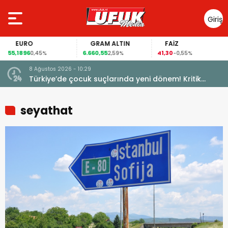
Giriş
Yap
EURO
GRAM ALTIN
FAİZ
55,1896
6.660,55
41,30
0,45%
2,59%
-0,55%
8 Ağustos 2026 - 10:29
Türkiye’de çocuk suçlarında yeni dönem! Kritik
maddeler kabul edildi
seyathat