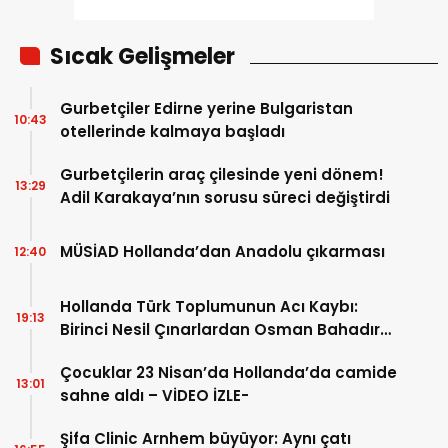
Sıcak Gelişmeler
Gurbetçiler Edirne yerine Bulgaristan
10:43
otellerinde kalmaya başladı
Gurbetçilerin araç çilesinde yeni dönem!
13:29
Adil Karakaya’nın sorusu süreci değiştirdi
MÜSİAD Hollanda’dan Anadolu çıkarması
12:40
Hollanda Türk Toplumunun Acı Kaybı:
19:13
Birinci Nesil Çınarlardan Osman Bahadır
Hakk’a uğurlandı
Çocuklar 23 Nisan’da Hollanda’da camide
13:01
sahne aldı – VİDEO İZLE-
Şifa Clinic Arnhem büyüyor: Aynı çatı