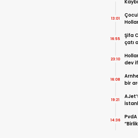
Kaybı
Osma
Çocuk
13:01
Holla
VİDEO
Şifa 
16:55
çatı a
TIKLA
Holla
23:10
dev i
FOTO
Arnhe
16:08
bir a
payla
AJet’
19:21
İstan
başla
PvdA 
14:36
“Birl
şehir 