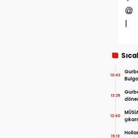
Sıca
Gurbe
10:43
Bulga
başla
Gurbe
13:29
dönem
sürec
MÜSİ
12:40
çıkar
Holla
19:13