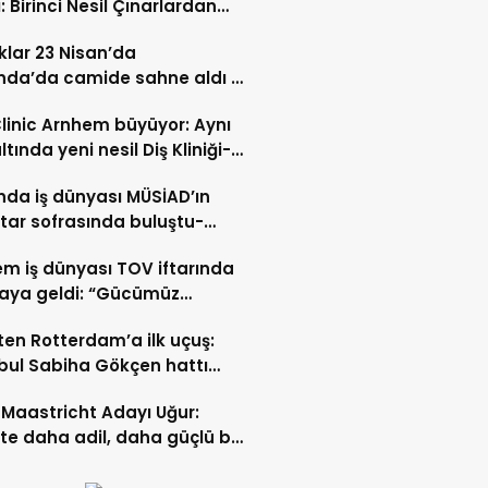
: Birinci Nesil Çınarlardan
n Bahadır Hakk’a uğurlandı
lar 23 Nisan’da
nda’da camide sahne aldı –
 İZLE-
Clinic Arnhem büyüyor: Aynı
ltında yeni nesil Diş Kliniği-
 İZLE
nda iş dünyası MÜSİAD’ın
ftar sofrasında buluştu-
 ve VİDEO HABER
m iş dünyası TOV iftarında
raya geldi: “Gücümüz
ştıkça artıyor”- TIKLA İZLE
ten Rotterdam’a ilk uçuş:
bul Sabiha Gökçen hattı
dı
Maastricht Adayı Uğur:
ikte daha adil, daha güçlü bir
kurabiliriz”