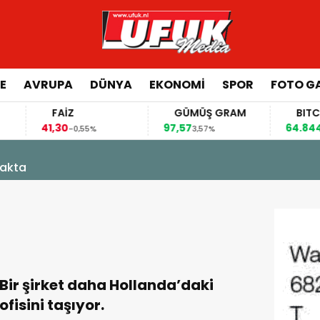
E
AVRUPA
DÜNYA
EKONOMI
SPOR
FOTO GA
FAİZ
GÜMÜŞ GRAM
BITCOIN
41,30
97,57
64.844,00
-0,55%
3,57%
0
kakta
Bir şirket daha Hollanda’daki
ofisini taşıyor.