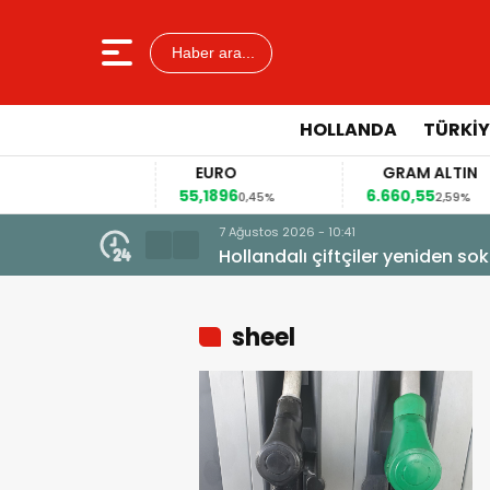
Haber ara...
HOLLANDA
TÜRKIY
LAR
EURO
GRAM ALTIN
66
55,1896
6.660,55
0,12%
0,45%
2,59%
7 Ağustos 2026 - 10:41
Hollandalı çiftçiler yeniden so
sheel