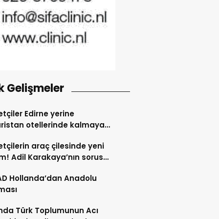
k Gelişmeler
tçiler Edirne yerine
ristan otellerinde kalmaya
dı
tçilerin araç çilesinde yeni
! Adil Karakaya’nın sorusu
i değiştirdi
AD Hollanda’dan Anadolu
ması
nda Türk Toplumunun Acı