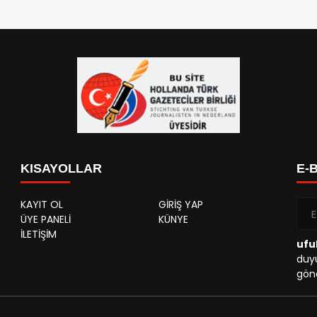
KISAYOLLAR
E-
KAYIT OL
GİRİŞ YAP
ÜYE PANELİ
KÜNYE
İLETİŞİM
ufu
duyu
gönd