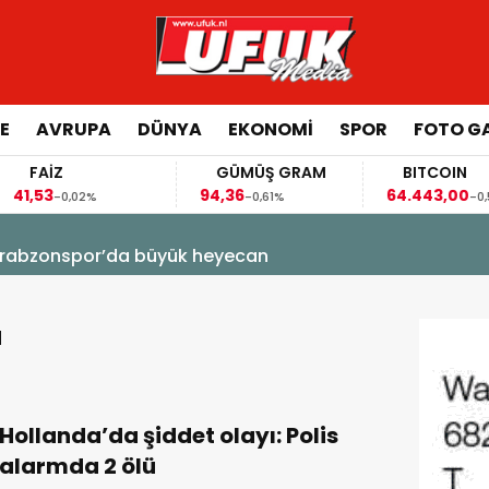
E
AVRUPA
DÜNYA
EKONOMI
SPOR
FOTO GA
FAİZ
GÜMÜŞ GRAM
BITCOIN
1,53
94,36
64.443,00
-0,02%
-0,61%
-0,53%
! Trabzonspor’da büyük heyecan
a
Hollanda’da şiddet olayı: Polis
alarmda 2 ölü