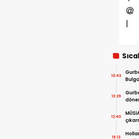
Sıca
Gurbe
10:43
Bulga
başla
Gurbe
13:29
dönem
sürec
MÜSİ
12:40
çıkar
Holla
19:13