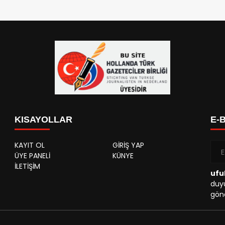
KISAYOLLAR
E-
KAYIT OL
GİRİŞ YAP
ÜYE PANELİ
KÜNYE
İLETİŞİM
ufu
duyu
gönd