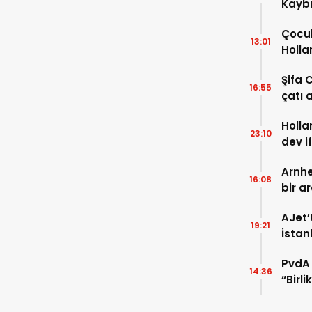
Kaybı
Osma
Çocuk
13:01
Holla
VİDEO
Şifa 
16:55
çatı a
TIKLA
Holla
23:10
dev i
FOTO
Arnhe
16:08
bir a
payla
AJet’
19:21
İstan
başla
PvdA 
14:36
“Birl
şehir 