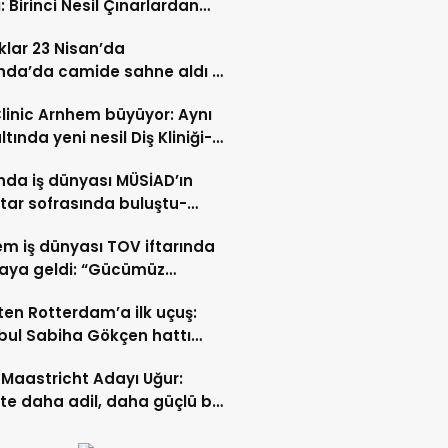
: Birinci Nesil Çınarlardan
n Bahadır Hakk’a uğurlandı
lar 23 Nisan’da
nda’da camide sahne aldı –
 İZLE-
Clinic Arnhem büyüyor: Aynı
ltında yeni nesil Diş Kliniği-
 İZLE
nda iş dünyası MÜSİAD’ın
ftar sofrasında buluştu-
 ve VİDEO HABER
m iş dünyası TOV iftarında
raya geldi: “Gücümüz
ştıkça artıyor”- TIKLA İZLE
ten Rotterdam’a ilk uçuş:
bul Sabiha Gökçen hattı
dı
Maastricht Adayı Uğur:
ikte daha adil, daha güçlü bir
kurabiliriz”