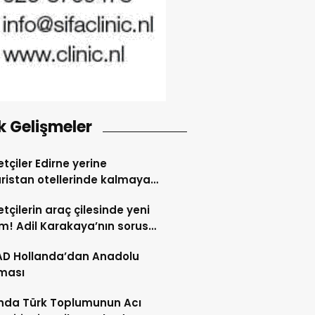
k Gelişmeler
tçiler Edirne yerine
ristan otellerinde kalmaya
dı
tçilerin araç çilesinde yeni
! Adil Karakaya’nın sorusu
i değiştirdi
AD Hollanda’dan Anadolu
ması
nda Türk Toplumunun Acı