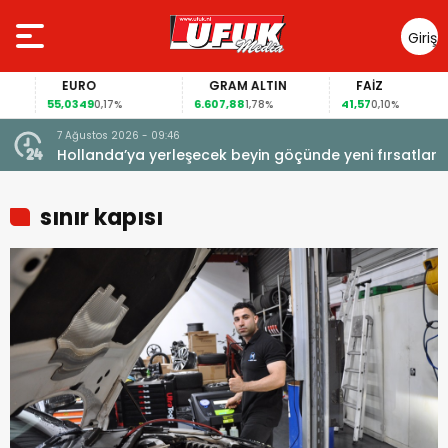
Giriş
Yap
EURO
GRAM ALTIN
FAİZ
55,0349
6.607,88
41,57
0,17%
1,78%
0,10%
7 Ağustos 2026 - 09:46
Hollanda’ya yerleşecek beyin göçünde yeni fırsatlar
sınır kapısı