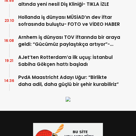
16:55
altında yeni nesil Diş Kliniği- TIKLA İZLE
Hollanda iş dünyası MÜSİAD’ın dev iftar
23:10
sofrasında buluştu- FOTO ve VİDEO HABER
Arnhem iş dünyası TOV iftarında bir araya
16:08
geldi: “Gücümüz paylaştıkça artıyor”-
TIKLA İZLE
AJet’ten Rotterdam’a ilk uçuş: İstanbul
19:21
Sabiha Gökçen hattı başladı
PvdA Maastricht Adayı Uğur: “Birlikte
14:36
daha adil, daha güçlü bir şehir kurabiliriz”