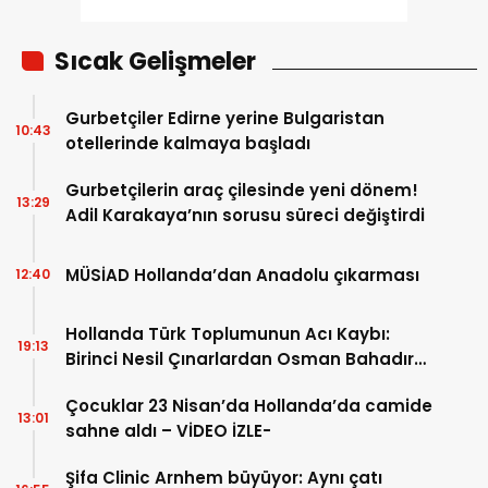
Sıcak Gelişmeler
Gurbetçiler Edirne yerine Bulgaristan
10:43
otellerinde kalmaya başladı
Gurbetçilerin araç çilesinde yeni dönem!
13:29
Adil Karakaya’nın sorusu süreci değiştirdi
MÜSİAD Hollanda’dan Anadolu çıkarması
12:40
Hollanda Türk Toplumunun Acı Kaybı:
19:13
Birinci Nesil Çınarlardan Osman Bahadır
Hakk’a uğurlandı
Çocuklar 23 Nisan’da Hollanda’da camide
13:01
sahne aldı – VİDEO İZLE-
Şifa Clinic Arnhem büyüyor: Aynı çatı