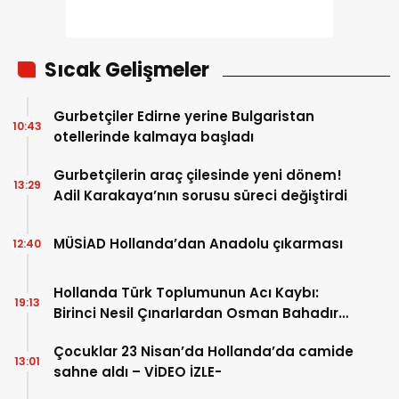
Sıcak Gelişmeler
Gurbetçiler Edirne yerine Bulgaristan
10:43
otellerinde kalmaya başladı
Gurbetçilerin araç çilesinde yeni dönem!
13:29
Adil Karakaya’nın sorusu süreci değiştirdi
MÜSİAD Hollanda’dan Anadolu çıkarması
12:40
Hollanda Türk Toplumunun Acı Kaybı:
19:13
Birinci Nesil Çınarlardan Osman Bahadır
Hakk’a uğurlandı
Çocuklar 23 Nisan’da Hollanda’da camide
13:01
sahne aldı – VİDEO İZLE-