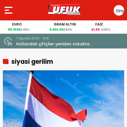
Giriş
Yap
EURO
GRAM ALTIN
FAİZ
55,1896
6.660,55
41,30
0,45%
2,59%
-0,55%
7 Ağustos 2026 - 10:41
çi şoke
Hollandalı çiftçiler yeniden sokakta
siyasi gerilim