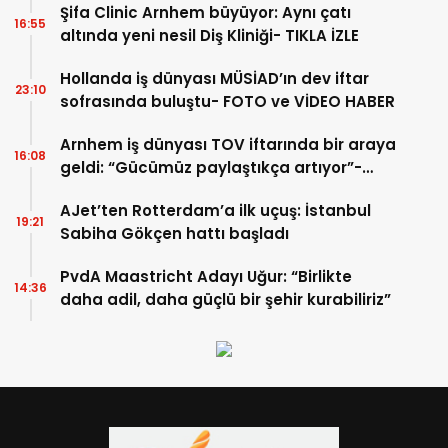
Şifa Clinic Arnhem büyüyor: Aynı çatı
16:55
altında yeni nesil Diş Kliniği- TIKLA İZLE
Hollanda iş dünyası MÜSİAD’ın dev iftar
23:10
sofrasında buluştu- FOTO ve VİDEO HABER
Arnhem iş dünyası TOV iftarında bir araya
16:08
geldi: “Gücümüz paylaştıkça artıyor”-
TIKLA İZLE
AJet’ten Rotterdam’a ilk uçuş: İstanbul
19:21
Sabiha Gökçen hattı başladı
PvdA Maastricht Adayı Uğur: “Birlikte
14:36
daha adil, daha güçlü bir şehir kurabiliriz”