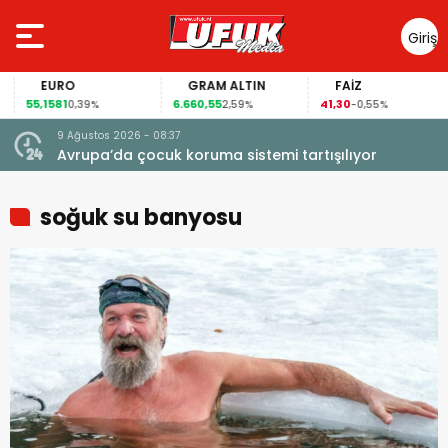
Giriş
Yap
EURO
GRAM ALTIN
FAİZ
55,1581
6.660,55
41,30
0,39%
2,59%
-0,55%
9 Ağustos 2026 - 08:37
Avrupa’da çocuk koruma sistemi tartışılıyor
soğuk su banyosu