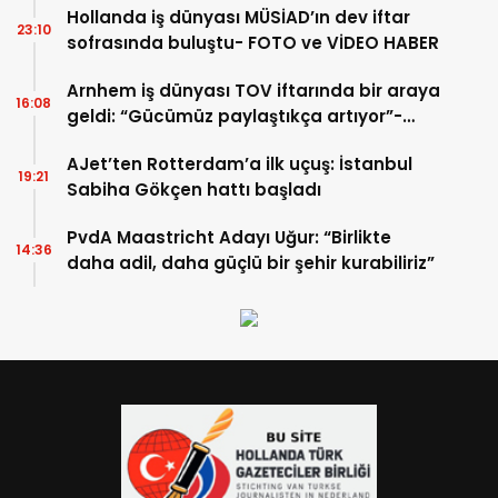
Hollanda iş dünyası MÜSİAD’ın dev iftar
23:10
sofrasında buluştu- FOTO ve VİDEO HABER
Arnhem iş dünyası TOV iftarında bir araya
16:08
geldi: “Gücümüz paylaştıkça artıyor”-
TIKLA İZLE
AJet’ten Rotterdam’a ilk uçuş: İstanbul
19:21
Sabiha Gökçen hattı başladı
PvdA Maastricht Adayı Uğur: “Birlikte
14:36
daha adil, daha güçlü bir şehir kurabiliriz”