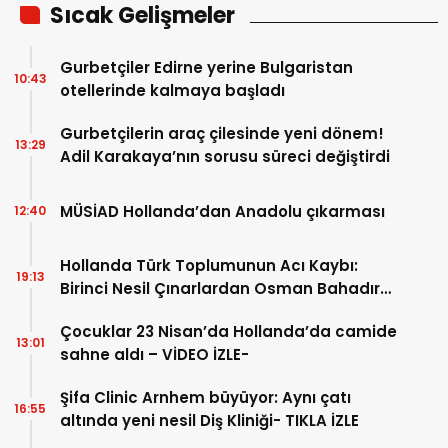
Sıcak Gelişmeler
Gurbetçiler Edirne yerine Bulgaristan
10:43
otellerinde kalmaya başladı
Gurbetçilerin araç çilesinde yeni dönem!
13:29
Adil Karakaya’nın sorusu süreci değiştirdi
MÜSİAD Hollanda’dan Anadolu çıkarması
12:40
Hollanda Türk Toplumunun Acı Kaybı:
19:13
Birinci Nesil Çınarlardan Osman Bahadır
Hakk’a uğurlandı
Çocuklar 23 Nisan’da Hollanda’da camide
13:01
sahne aldı – VİDEO İZLE-
Şifa Clinic Arnhem büyüyor: Aynı çatı
16:55
altında yeni nesil Diş Kliniği- TIKLA İZLE