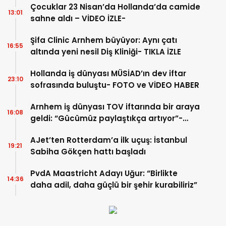
Çocuklar 23 Nisan’da Hollanda’da camide
13:01
sahne aldı – VİDEO İZLE-
Şifa Clinic Arnhem büyüyor: Aynı çatı
16:55
altında yeni nesil Diş Kliniği- TIKLA İZLE
Hollanda iş dünyası MÜSİAD’ın dev iftar
23:10
sofrasında buluştu- FOTO ve VİDEO HABER
Arnhem iş dünyası TOV iftarında bir araya
16:08
geldi: “Gücümüz paylaştıkça artıyor”-
TIKLA İZLE
AJet’ten Rotterdam’a ilk uçuş: İstanbul
19:21
Sabiha Gökçen hattı başladı
PvdA Maastricht Adayı Uğur: “Birlikte
14:36
daha adil, daha güçlü bir şehir kurabiliriz”