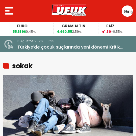
Giriş
Yap
EURO
GRAM ALTIN
FAİZ
55,1896
6.660,55
41,30
0,45%
2,59%
-0,55%
8 Ağustos 2026 - 10:29
Türkiye’de çocuk suçlarında yeni dönem! Kritik
maddeler kabul edildi
sokak