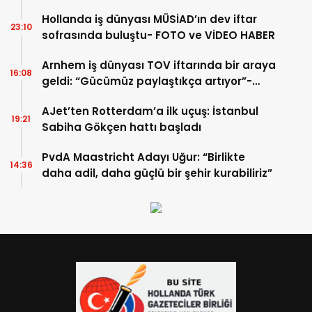
Hollanda iş dünyası MÜSİAD’ın dev iftar
23:10
sofrasında buluştu- FOTO ve VİDEO HABER
Arnhem iş dünyası TOV iftarında bir araya
16:08
geldi: “Gücümüz paylaştıkça artıyor”-
TIKLA İZLE
AJet’ten Rotterdam’a ilk uçuş: İstanbul
19:21
Sabiha Gökçen hattı başladı
PvdA Maastricht Adayı Uğur: “Birlikte
14:36
daha adil, daha güçlü bir şehir kurabiliriz”