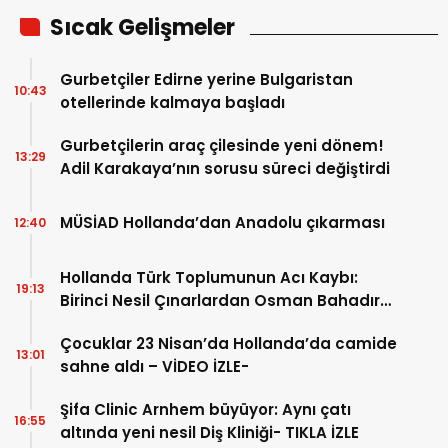
Sıcak Gelişmeler
Gurbetçiler Edirne yerine Bulgaristan
10:43
otellerinde kalmaya başladı
Gurbetçilerin araç çilesinde yeni dönem!
13:29
Adil Karakaya’nın sorusu süreci değiştirdi
MÜSİAD Hollanda’dan Anadolu çıkarması
12:40
Hollanda Türk Toplumunun Acı Kaybı:
19:13
Birinci Nesil Çınarlardan Osman Bahadır
Hakk’a uğurlandı
Çocuklar 23 Nisan’da Hollanda’da camide
13:01
sahne aldı – VİDEO İZLE-
Şifa Clinic Arnhem büyüyor: Aynı çatı
16:55
altında yeni nesil Diş Kliniği- TIKLA İZLE