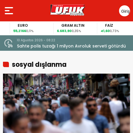
Giriş
Yap
EURO
GRAM ALTIN
FAİZ
55,2166
6.683,90
41,60
0,11%
0,35%
0,73%
10 Ağustos 2026 - 08:22
Sahte polis tuzağı 1 milyon Avroluk serveti götürdü
sosyal dışlanma