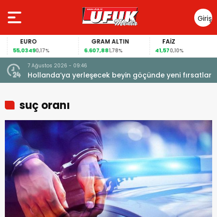
Giriş
Yap
EURO
GRAM ALTIN
FAİZ
55,0349
6.607,88
41,57
0,17%
1,78%
0,10%
7 Ağustos 2026 - 09:46
Hollanda’ya yerleşecek beyin göçünde yeni fırsatlar
suç oranı