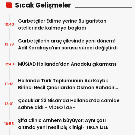
Sıcak Gelişmeler
Gurbetçiler Edirne yerine Bulgaristan
10:43
otellerinde kalmaya başladı
Gurbetçilerin araç çilesinde yeni dönem!
13:29
Adil Karakaya’nın sorusu süreci değiştirdi
MÜSİAD Hollanda’dan Anadolu çıkarması
12:40
Hollanda Türk Toplumunun Acı Kaybı:
19:13
Birinci Nesil Çınarlardan Osman Bahadır
Hakk’a uğurlandı
Çocuklar 23 Nisan’da Hollanda’da camide
13:01
sahne aldı – VİDEO İZLE-
Şifa Clinic Arnhem büyüyor: Aynı çatı
16:55
altında yeni nesil Diş Kliniği- TIKLA İZLE