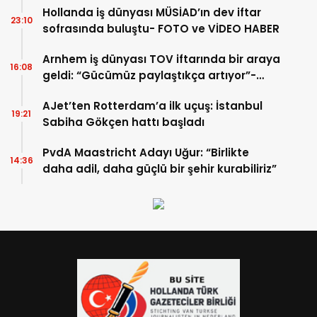
Hollanda iş dünyası MÜSİAD’ın dev iftar
23:10
sofrasında buluştu- FOTO ve VİDEO HABER
Arnhem iş dünyası TOV iftarında bir araya
16:08
geldi: “Gücümüz paylaştıkça artıyor”-
TIKLA İZLE
AJet’ten Rotterdam’a ilk uçuş: İstanbul
19:21
Sabiha Gökçen hattı başladı
PvdA Maastricht Adayı Uğur: “Birlikte
14:36
daha adil, daha güçlü bir şehir kurabiliriz”